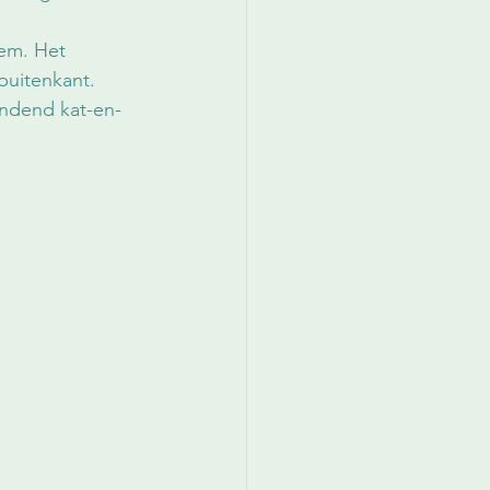
dem. Het 
buitenkant. 
indend kat-en-