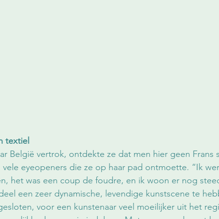
 textiel
r België vertrok, ontdekte ze dat men hier geen Frans s
 vele eyeopeners die ze op haar pad ontmoette. “Ik we
n, het was een coup de foudre, en ik woon er nog steed
rdeel een zeer dynamische, levendige kunstscene te heb
 gesloten, voor een kunstenaar veel moeilijker uit het regi