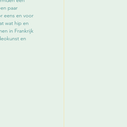
ormden een 
een paar 
r eens en voor 
at wat hip en 
en in Frankrijk 
deokunst en 