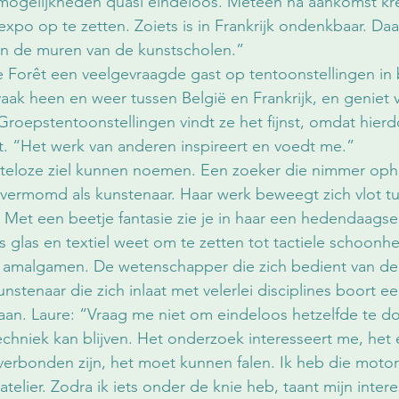
 mogelijkheden quasi eindeloos. Meteen na aankomst kre
po op te zetten. Zoiets is in Frankrijk ondenkbaar. Daar b
n de muren van de kunstscholen.”
 Forêt een veelgevraagde gast op tentoonstellingen in 
vaak heen en weer tussen België en Frankrijk, en geniet v
Groepstentoonstellingen vindt ze het fijnst, omdat hierd
t. “Het werk van anderen inspireert en voedt me.”
steloze ziel kunnen noemen. Een zoeker die nimmer oph
t vermomd als kunstenaar. Haar werk beweegt zich vlot tu
 Met een beetje fantasie zie je in haar een hedendaagse 
ls glas en textiel weet om te zetten tot tactiele schoonhe
amalgamen. De wetenschapper die zich bedient van de 
nstenaar die zich inlaat met velerlei disciplines boort ee
 aan. Laure: “Vraag me niet om eindeloos hetzelfde te do
echniek kan blijven. Het onderzoek interesseert me, het 
verbonden zijn, het moet kunnen falen. Ik heb die motor
 atelier. Zodra ik iets onder de knie heb, taant mijn inte