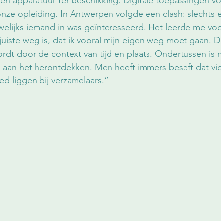
en apparatuur ter beschikking. Digitale toepassingen v
 onze opleiding. In Antwerpen volgde een clash: slechts 
elijks iemand in was geïnteresseerd. Het leerde me voo
n juiste weg is, dat ik vooral mijn eigen weg moet gaan. D
ordt door de context van tijd en plaats. Ondertussen is m
t aan het herontdekken. Men heeft immers beseft dat vi
ed liggen bij verzamelaars.” 