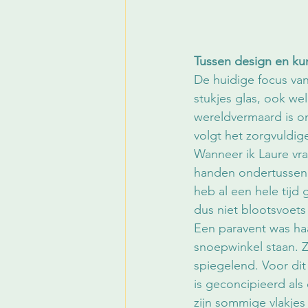
Tussen design en ku
De huidige focus va
stukjes glas, ook we
wereldvermaard is o
volgt het zorgvuldig
Wanneer ik Laure vra
handen ondertussen e
heb al een hele tijd
dus niet blootsvoets 
Een paravent was haa
snoepwinkel staan. Zo
spiegelend. Voor dit
is geconcipieerd als
zijn sommige vlakjes