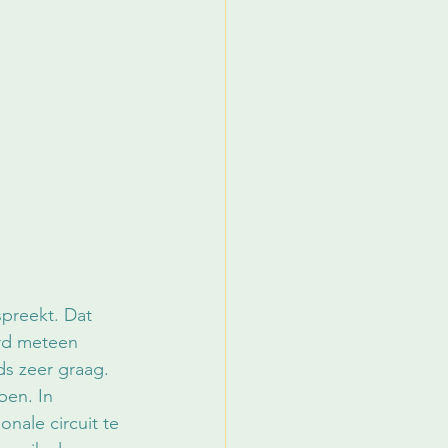
preekt. Dat 
rd meteen 
s zeer graag. 
ben. In 
onale circuit te 