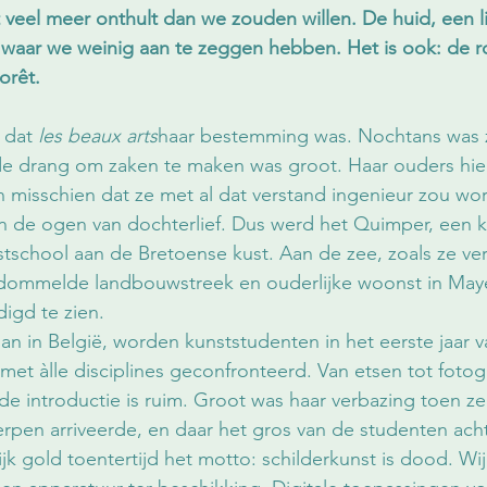
 veel meer onthult dan we zouden willen. De huid, een lin
 waar we weinig aan te zeggen hebben. Het is ook: de r
orêt.
 dat 
les beaux arts
haar bestemming was. Nochtans was ze
e drang om zaken te maken was groot. Haar ouders hiel
 misschien dat ze met al dat verstand ingenieur zou wo
n de ogen van dochterlief. Dus werd het Quimper, een kle
school aan de Bretoense kust. Aan de zee, zoals ze ver
dommelde landbouwstreek en ouderlijke woonst in May
digd te zien.
dan in België, worden kunststudenten in het eerste jaar v
t àlle disciplines geconfronteerd. Van etsen tot fotogr
 de introductie is ruim. Groot was haar verbazing toen ze
rpen arriveerde, en daar het gros van de studenten acht
ijk gold toentertijd het motto: schilderkunst is dood. W