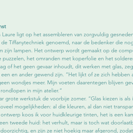
nst
n Laure ligt op het assembleren van zorgvuldig gesnede
l de Tiffanytechniek genoemd, naar de bedenker die nog
m zijn lampen. Het ontwerp wordt gemaakt op de compu
e puzzelen, het omranden met koperfolie en het solderen
ag of het geen gevaar inhoudt, dit werken met glas, zegt
en en ander gewend zijn. “Het lijkt of ze zich hebben 
 geen wondjes meer. Mijn voeten daarentegen blijven gev
rondlopen in mijn atelier.”
r grote werkstuk de voorbije zomer. “Glas kiezen is als 
veel mogelijkheden: al die kleuren, al dan niet transpara
 ontwerp koos ik voor huidkleurige tinten, het is een k
 een tweede huid: het verhult, maar is toch wat doorlaat
 doorzichtig, en zijn ze niet hoekig maar afgerond, zoda