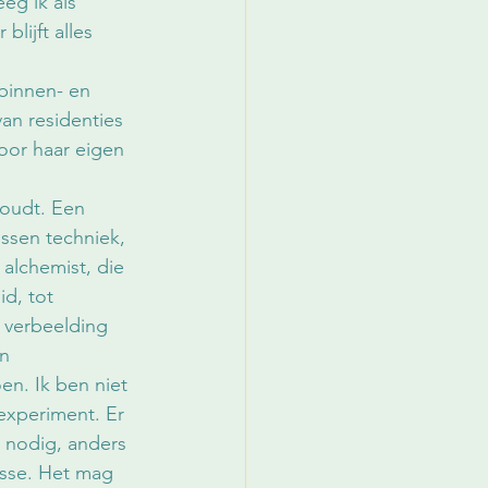
eg ik als 
lijft alles 
binnen- en 
an residenties 
oor haar eigen 
oudt. Een 
ssen techniek, 
alchemist, die 
id, tot 
verbeelding 
n 
en. Ik ben niet 
experiment. Er 
 nodig, anders 
resse. Het mag 