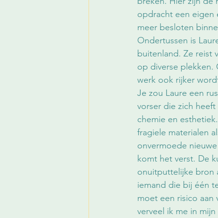
breken. Hier zijn de
opdracht een eigen ex
meer besloten binne
Ondertussen is Laure
buitenland. Ze reist 
op diverse plekken. 
werk ook rijker word
Je zou Laure een ru
vorser die zich heef
chemie en esthetiek.
fragiele materialen a
onvermoede nieuwe 
komt het verst. De ku
onuitputtelijke bron
iemand die bij één t
moet een risico aan 
verveel ik me in mijn