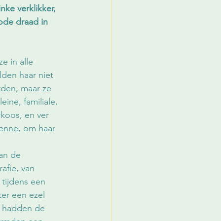
ke verklikker, 
ode draad in 
 in alle 
den haar niet 
rden, maar ze 
ine, familiale, 
koos, en ver 
enne, om haar 
an de 
afie, van 
 tijdens een 
er een ezel 
ij hadden de 