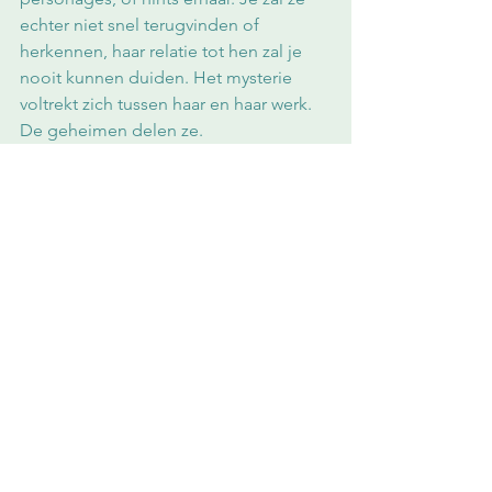
echter niet snel terugvinden of 
herkennen, haar relatie tot hen zal je 
nooit kunnen duiden. Het mysterie 
voltrekt zich tussen haar en haar werk. 
De geheimen delen ze.
De kijker zal dit mysterie niet 
noodzakelijk gewaarworden. De 
werken ogen opgewekt, als vol 
toekomst en aspiratie. Een diepe 
ademhaling vooraleer ze zich vol 
overgave in een nieuw avontuur stort, 
zowel in haar werk als in haar parcours 
als hedendaagse nomade. De 
gelaagdheid, en de mogelijkheid om 
als toeschouwer troost te vinden in het 
joyeuze, maakt haar werk universeel en 
voor iedereen toegankelijk. Wij werden 
er gewoonweg vrolijk van, hoopvol 