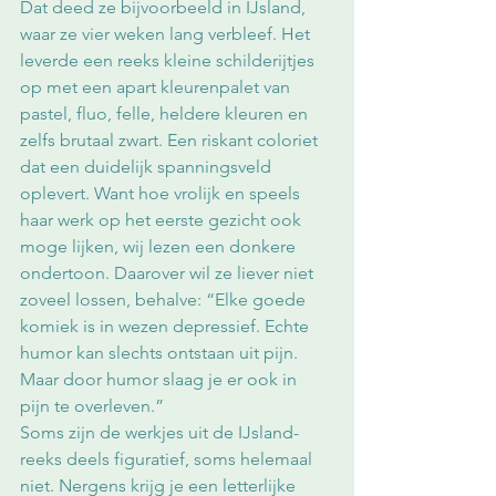
Dat deed ze bijvoorbeeld in IJsland, 
waar ze vier weken lang verbleef. Het 
leverde een reeks kleine schilderijtjes 
op met een apart kleurenpalet van 
pastel, fluo, felle, heldere kleuren en 
zelfs brutaal zwart. Een riskant coloriet 
dat een duidelijk spanningsveld 
oplevert. Want hoe vrolijk en speels 
haar werk op het eerste gezicht ook 
moge lijken, wij lezen een donkere 
ondertoon. Daarover wil ze liever niet 
zoveel lossen, behalve: “Elke goede 
komiek is in wezen depressief. Echte 
humor kan slechts ontstaan uit pijn. 
Maar door humor slaag je er ook in 
pijn te overleven.” 
Soms zijn de werkjes uit de IJsland-
reeks deels figuratief, soms helemaal 
niet. Nergens krijg je een letterlijke 