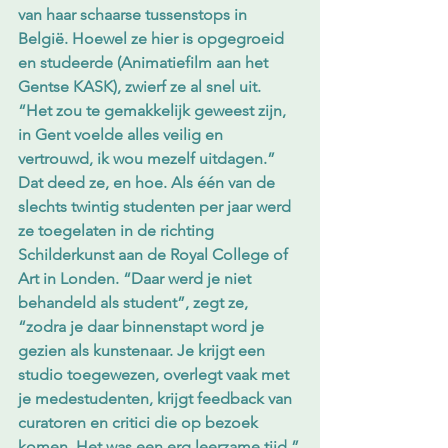
van haar schaarse tussenstops in 
België. Hoewel ze hier is opgegroeid 
en studeerde (Animatiefilm aan het 
Gentse KASK), zwierf ze al snel uit. 
“Het zou te gemakkelijk geweest zijn, 
in Gent voelde alles veilig en 
vertrouwd, ik wou mezelf uitdagen.” 
Dat deed ze, en hoe. Als één van de 
slechts twintig studenten per jaar werd 
ze toegelaten in de richting 
Schilderkunst aan de Royal College of 
Art in Londen. “Daar werd je niet 
behandeld als student”, zegt ze, 
“zodra je daar binnenstapt word je 
gezien als kunstenaar. Je krijgt een 
studio toegewezen, overlegt vaak met 
je medestudenten, krijgt feedback van 
curatoren en critici die op bezoek 
komen. Het was een erg leerzame tijd.”