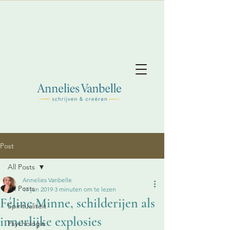
Post
All Posts
Annelies Vanbelle
All Posts
17 jun 2019
3 minuten om te lezen
Féline Minne, schilderijen als
Spiritualiteit
innerlijke explosies
Psychologie