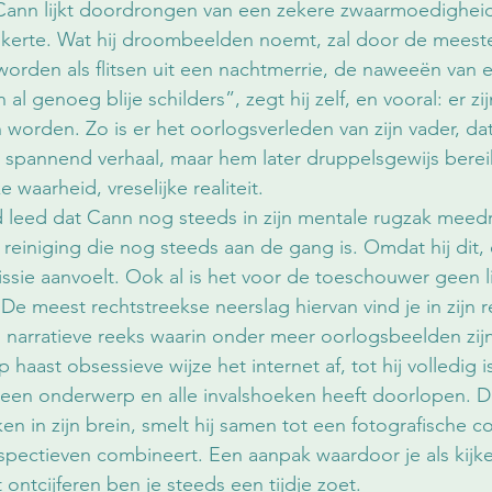
Cann lijkt doordrongen van een zekere zwaarmoedigheid
rte. Wat hij droombeelden noemt, zal door de meeste 
orden als flitsen uit een nachtmerrie, de naweeën van 
al genoeg blije schilders”, zegt hij zelf, en vooral: er zi
orden. Zo is er het oorlogsverleden van zijn vader, dat 
n spannend verhaal, maar hem later druppelsgewijs bereik
 waarheid, vreselijke realiteit.
 leed dat Cann nog steeds in zijn mentale rugzak meed
 reiniging die nog steeds aan de gang is. Omdat hij dit,
issie aanvoelt. Ook al is het voor de toeschouwer geen l
De meest rechtstreekse neerslag hiervan vind je in zijn r
n narratieve reeks waarin onder meer oorlogsbeelden zijn
 haast obsessieve wijze het internet af, tot hij volledig i
en onderwerp en alle invalshoeken heeft doorlopen. D
en in zijn brein, smelt hij samen tot een fotografische c
spectieven combineert. Een aanpak waardoor je als kijker
 ontcijferen ben je steeds een tijdje zoet.