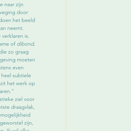
e naar zijn 
eweging door 
 doen het beeld 
 van neemt. 
verklaren is.
ame of 
dibond
, 
die zo graag 
oegeving moeten 
stens even 
heel subtiele 
zit het werk op 
waren.”
stieke ziel voor 
otste draagvlak, 
n mogelijkheid 
eworstel zijn, 
. Ik wil elke 