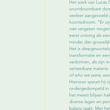
Het werk van Lucas 
onontkoombare donke
veeleer aangevoeld w
koortsdroom. “Er zijn 
niet vergeten mogen w
eerst ontving als ee
minder dan gruwelijke
Het is diepgeworteld
transformatie en een
vanbinnen, als zijn m
verteerbare materie. 
of who we were
, ee
Hiervoor speurt hij op
ondergedompeld in e
het meest blijven hak
diverse lagen en per
balans raakt. Met het