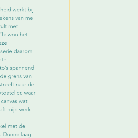
heid werkt bij 
ttekens van me 
vult met 
“Ik wou het 
eze 
 serie daarom 
mte.
to’s spannend 
de grens van 
treeft naar de 
toatelier, waar 
p canvas wat 
ft mijn werk 
kel met de 
t. Dunne laag 