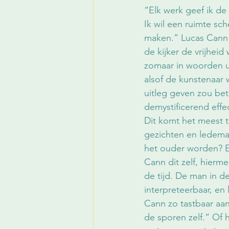
“Elk werk geef ik de
Ik wil een ruimte s
maken.” Lucas Cann re
de kijker de vrijhei
zomaar in woorden uit
alsof de kunstenaar
uitleg geven zou bet
demystificerend effec
Dit komt het meest to
gezichten en ledema
het ouder worden? E
Cann dit zelf, hierme
de tijd. De man in de
interpreteerbaar, en 
Cann zo tastbaar aa
de sporen zelf.” Of h