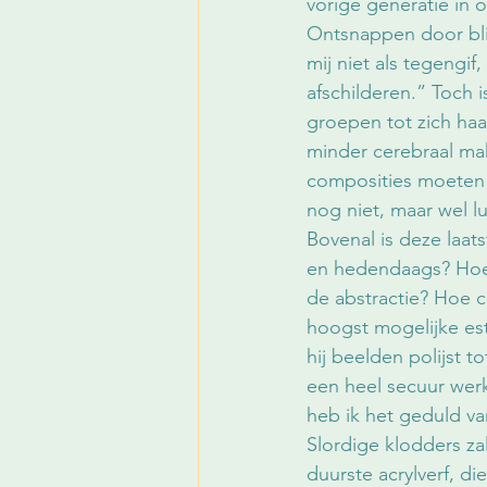
vorige generatie in 
Ontsnappen door blij
mij niet als tegengif
afschilderen.” Toch i
groepen tot zich haa
minder cerebraal mak
composities moeten 
nog niet, maar wel l
Bovenal is deze laat
en hedendaags? Hoe 
de abstractie? Hoe c
hoogst mogelijke est
hij beelden polijst t
een heel secuur werk
heb ik het geduld va
Slordige klodders za
duurste acrylverf, d