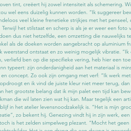
oven tint, creëert hij zowel intensiteit als schemering. Wi
t zou wel eens duizelig kunnen worden. “Ik suggereer b
ndeloos veel kleine frenetieke strijkjes met het penseel,
Terwijl het stilstaat en scherp is als je er weer een foto
n dus niet hetzelfde, een omzetting die nauwelijks te 
nkel als de doeken worden aangebracht op aluminium fr
k weerstand ontstaat en zo weinig mogelijk vibratie. “Ik 
, verliefd ben op die specifieke vering, heb hier een t
nn typeert: zijn onderdanigheid aan het materiaal is min
d en concept. Zo ook zijn omgang met verf: “Ik werk met 
opdroogt en ik vind de juiste kleur niet meer terug, dan 
van het grootste belang dat ik mijn palet een tijd kan be
man die wil laten zien wat hij kan. Maar tegelijk een arti
lijf in het atelier levensnoodzakelijk is. “Het is mijn gro
eatie”, zo bekent hij. Genezing vindt hij in zijn werk, ee
n toch is het zelden simpelweg plezant. “Mocht het geen g
chtschilder. Het is een drang die een dwang is geworden