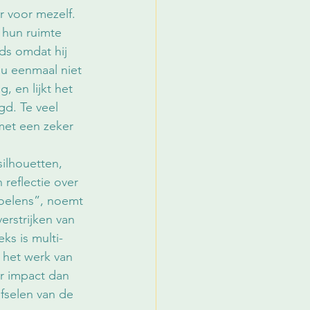
 voor mezelf. 
 hun ruimte 
jds omdat hij 
nu eenmaal niet 
 en lijkt het 
d. Te veel 
met een zeker 
silhouetten, 
eflectie over 
oelens”, noemt 
erstrijken van 
ks is multi-
n het werk van 
r impact dan 
jfselen van de 