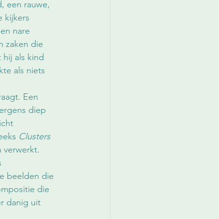
, een rauwe, 
kijkers 
een nare 
jn zaken die 
hij als kind 
te als niets 
raagt. Een 
 ergens diep 
icht 
eeks 
Clusters 
 verwerkt. 
s 
e beelden die 
ompositie die 
 danig uit 