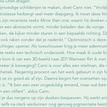
ons DNA dragen.  
moedige schilderijen te maken, doet Cann niet. “Vrolijk
, tristesse herbergt veel meer diepgang. Ik moet deze li
s zijn recentste reeks 
More than one
, waarin hij doeken 
st een abstractie vormt, minder beladen dan de vorige. 
en, de kijker minder sturen in een bepaalde richting. D
ook raken zonder dat je nadenkt.” Optimistisch is deze
uchtiger, opener. Als toeschouwer krijg je meer ademrui
ste reeks een technisch onderzoek. Hoe maak ik oude fo
kom ik van een 3D-beeld naar 2D? Wanneer flirt ik met 
reëer ik beweging? Cann is voor alles een stielman, die s
hetiek. Negentig procent van het werk gebeurt in zijn fo
ot ze zo goed als af zijn. Daarna begint het overzetten o
 is. “Ik ben een zeer ongeduldig iemand, maar wat betre
n een olifant”, aldus Cann.
l je dus nergens op zijn doeken bespeuren. Hij werkt en
ie zelfs na sterk verdunnen nog genoeg pigmentatie bezi