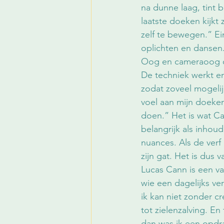
na dunne laag, tint b
laatste doeken kijk
zelf te bewegen.” Ei
oplichten en dansen. 
Oog en cameraoog doe
De techniek werkt e
zodat zoveel mogelij
voel aan mijn doeken
doen.” Het is wat Ca
belangrijk als inhou
nuances. Als de verf 
zijn gat. Het is dus 
Lucas Cann is een vak
wie een dagelijks verb
ik kan niet zonder cr
tot zielenzalving. E
dan was ik een opdra