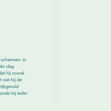
e schermen, in 
Eén dag 
t hij vooral 
 wat hij de 
ijkgevuld 
oals bij ieder 