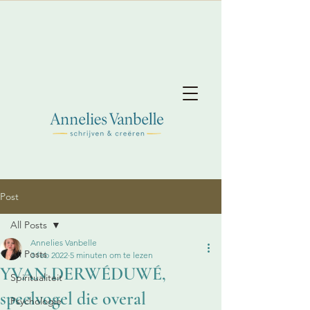
Post
All Posts
Annelies Vanbelle
All Posts
3 feb 2022
5 minuten om te lezen
YVAN DERWÉDUWÉ,
Spiritualiteit
speelvogel die overal
Psychologie