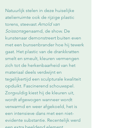
Natuurlijk stelen in deze huiselijke 
atelierruimte ook de rijzige plastic 
torens, steevast 
Arnold van 
Soissons
genaamd, de show. De 
kunstenaar demonstreert buiten even 
met een bunsenbrander hoe hij tewerk 
gaat. Het plastic van de drankkratten 
smelt en smeult, kleuren vermengen 
zich tot de herkenbaarheid van het 
materiaal deels verdwijnt en 
tegelijkertijd een sculpturale kwaliteit 
opduikt. Fascinerend schouwspel. 
Zorgvuldig kiest hij de kleuren uit, 
wordt afgewogen wanneer wordt 
verwarmd en weer afgekoeld, het is 
een intensieve dans met een niet-
evidente substantie. Recentelijk werd 
een extra beeldend element 