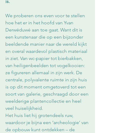
is. 
We proberen ons even voor te stellen 
hoe het er in het hoofd van Yvan 
Derwéduwé aan toe gaat. Want dit is 
een kunstenaar die op een bijzonder 
beeldende manier naar de wereld kijkt 
en overal waardevol plastisch materiaal 
in ziet. Van wc-papier tot bierbakken, 
van heiligenbeelden tot vogelkooien: 
ze figureren allemaal in zijn werk. De 
centrale, polyvalente ruimte in zijn huis 
is op dit moment omgetoverd tot een 
soort van galerie, geschraagd door een 
weelderige plantencollectie en heel 
veel huiselijkheid.
Het huis liet hij grotendeels ruw, 
waardoor je bijna een ‘archeologie’ van 
de opbouw kunt ontdekken – de 