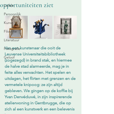
opportuniteiten ziet
Liefde
Persoonlijk
Kunst
Filosofie
Literatuur
Van een kunstenaar die ooit de 
Fotografie
Leuvense Universiteitsbibliotheek 
Geloof
(zogezegd) in brand stak, en hiermee 
de halve stad alarmeerde, mag je in 
feite alles verwachten. Het spelen en 
uitdagen, het flirten met grenzen en de 
vermetele knipoog: ze zijn altijd 
gebleven. We gingen op de koffie bij 
Yvan Derwéduwé, in zijn inspirerende 
atelierwoning in Gentbrugge, die op 
zich al een kunstwerk en een belevenis 