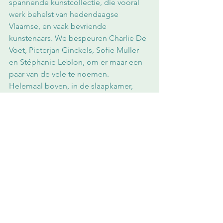
spannende kunstcollectie, die vooral 
werk behelst van hedendaagse 
Vlaamse, en vaak bevriende 
kunstenaars. We bespeuren Charlie De 
Voet, Pieterjan Ginckels, Sofie Muller 
en Stéphanie Leblon, om er maar een 
paar van de vele te noemen. 
Helemaal boven, in de slaapkamer, 
genieten we nog maar eens van de 
speelse natuur van de kunstenaar. 
Aangezien Yvan Derwéduwé van de 
herenliefde is, mogen piemels hier een 
hoofdrol spelen. Veel lekker 
aangebrande, sensuele kunst dus. Hele 
wanden vol, eigen, historisch en 
hedendaags werk gecombineerd, een 
heerlijk, ludiek boudoir waaraan de 
kunstliefhebber zich kan verlustigen. 
Maar ook hier wordt een minder 