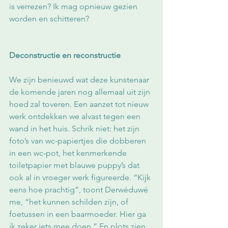
is verrezen? Ik mag opnieuw gezien 
worden en schitteren?
Deconstructie en reconstructie
We zijn benieuwd wat deze kunstenaar 
de komende jaren nog allemaal uit zijn 
hoed zal toveren. Een aanzet tot nieuw 
werk ontdekken we alvast tegen een 
wand in het huis. Schrik niet: het zijn 
foto’s van wc-papiertjes die dobberen 
in een wc-pot, het kenmerkende 
toiletpapier met blauwe puppy’s dat 
ook al in vroeger werk figureerde. “Kijk 
eens hoe prachtig”, toont Derwéduwé 
me, “het kunnen schilden zijn, of 
foetussen in een baarmoeder. Hier ga 
ik zeker iets mee doen.” En plots zien 