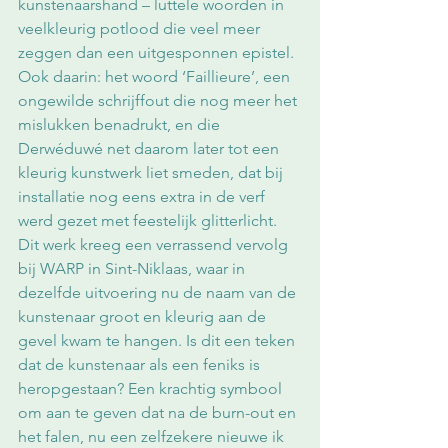
kunstenaarshand – luttele woorden in 
veelkleurig potlood die veel meer 
zeggen dan een uitgesponnen epistel. 
Ook daarin: het woord ‘Faillieure’, een 
ongewilde schrijffout die nog meer het 
mislukken benadrukt, en die 
Derwéduwé net daarom later tot een 
kleurig kunstwerk liet smeden, dat bij 
installatie nog eens extra in de verf 
werd gezet met feestelijk glitterlicht. 
Dit werk kreeg een verrassend vervolg 
bij WARP in Sint-Niklaas, waar in 
dezelfde uitvoering nu de naam van de 
kunstenaar groot en kleurig aan de 
gevel kwam te hangen. Is dit een teken 
dat de kunstenaar als een feniks is 
heropgestaan? Een krachtig symbool 
om aan te geven dat na de burn-out en 
het falen, nu een zelfzekere nieuwe ik 