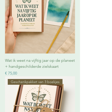
Wat ik weet na vijftig jaar op de planeet
+ handgeschilderde zielskaart
Prijs
€ 75,00
Geschenkpakket van 3 boekjes