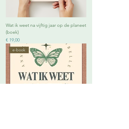
Wat ik weet na vijftig jaar op de planeet
(boek)
Prijs
€ 19,00
e-book