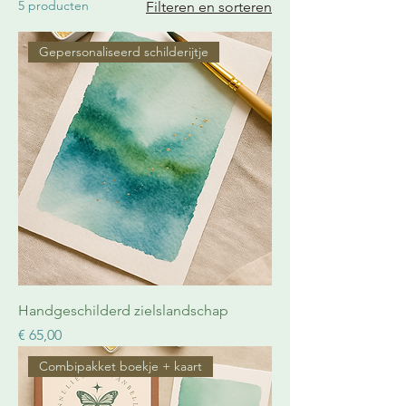
5 producten
Filteren en sorteren
Gepersonaliseerd schilderijtje
Handgeschilderd zielslandschap
Prijs
€ 65,00
Combipakket boekje + kaart