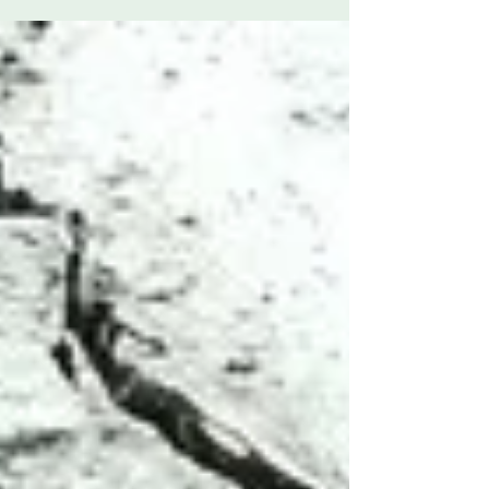
Heart, samengesteld door Robert Empain
van Galerie Grâce in Brussel. Ik toon er een
reeks werken op papier die ik zelf omschrijf
als zielslandschappen of soulscapes:
beeldende notities die zich moeilijk laten
vatten binnen bestaande categorieën. Kleine
juweeltjes die ‘het Licht’ op papier willen
tonen: een ongefilterde stroom van
schoonheid en spontaniteit. De
tentoonstelling vertrekt vanuit wat Kandinsky
omsc