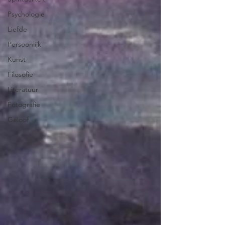
Psychologie
Liefde
Persoonlijk
Kunst
Filosofie
Literatuur
Fotografie
Geloof