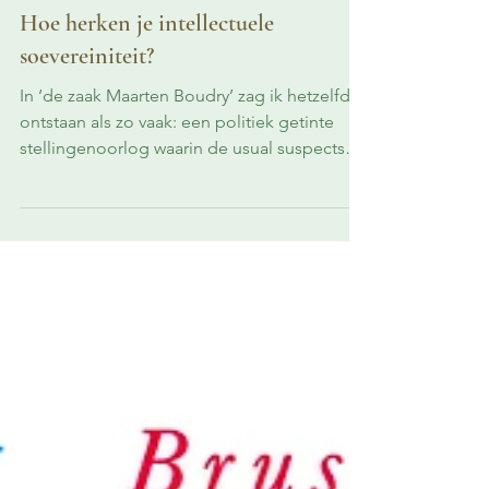
Psychologie
Hoe herken je intellectuele
soevereiniteit?
In ‘de zaak Maarten Boudry’ zag ik hetzelfde
ontstaan als zo vaak: een politiek getinte
stellingenoorlog waarin de usual suspects
netjes hun usual viewpoints vertolkten. Links
en rechts doen wat ze in zulke gevallen bijna
altijd doen, alsof ze blind gedreven worden
door een programmatie waar ze zelf geen
weet van hebben. Maar hoe herken je
iemand die wél intellectueel soeverein is,
vroeg ik me af? Iemand die voor de waarheid
gaat, no matter what? Zo iemand kiest geen
kamp. S