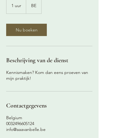
1 uur
1
BE
u
u
Nu boeken
Beschrijving van de dienst
Kennismaken? Kom dan eens proeven van
mijn praktijk!
Contactgegevens
Belgium
0032496605124
info@aaavanbelle.be