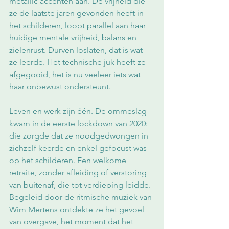
metallic accenten aan. De vrijheid die 
ze de laatste jaren gevonden heeft in 
het schilderen, loopt parallel aan haar 
huidige mentale vrijheid, balans en 
zielenrust. Durven loslaten, dat is wat 
ze leerde. Het technische juk heeft ze 
afgegooid, het is nu veeleer iets wat 
haar onbewust ondersteunt.
Leven en werk zijn één. De ommeslag 
kwam in de eerste lockdown van 2020: 
die zorgde dat ze noodgedwongen in 
zichzelf keerde en enkel gefocust was 
op het schilderen. Een welkome 
retraite, zonder afleiding of verstoring 
van buitenaf, die tot verdieping leidde. 
Begeleid door de ritmische muziek van 
Wim Mertens ontdekte ze het gevoel 
van overgave, het moment dat het 