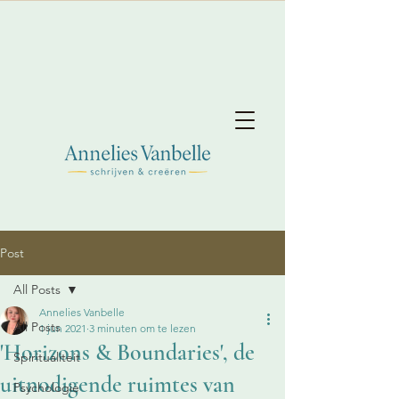
Post
All Posts
Annelies Vanbelle
All Posts
1 jun 2021
3 minuten om te lezen
'Horizons & Boundaries', de
Spiritualiteit
uitnodigende ruimtes van
Psychologie