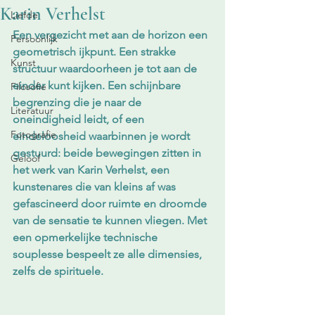
Karin Verhelst
Liefde
Een vergezicht met aan de horizon een 
Persoonlijk
geometrisch ijkpunt. Een strakke 
Kunst
structuur waardoorheen je tot aan de 
einder kunt kijken. Een schijnbare 
Filosofie
begrenzing die je naar de 
Literatuur
oneindigheid leidt, of een 
Fotografie
eindeloosheid waarbinnen je wordt 
gestuurd: beide bewegingen zitten in 
Geloof
het werk van Karin Verhelst, een 
kunstenares die van kleins af was 
gefascineerd door ruimte en droomde 
van de sensatie te kunnen vliegen. Met 
een opmerkelijke technische 
souplesse bespeelt ze alle dimensies, 
zelfs de spirituele.