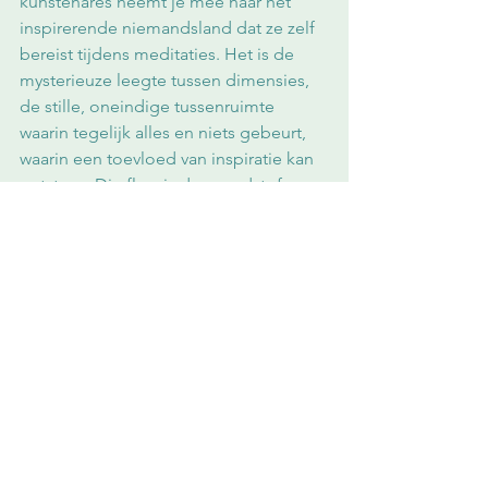
kunstenares neemt je mee naar het 
inspirerende niemandsland dat ze zelf 
bereist tijdens meditaties. Het is de 
mysterieuze leegte tussen dimensies, 
de stille, oneindige tussenruimte 
waarin tegelijk alles en niets gebeurt, 
waarin een toevloed van inspiratie kan 
ontstaan. Die flow is de grondstof voor 
haar schilderijen, die elegant de grens 
bewandelen tussen abstract en 
figuratief, tussen publiek en intiem, 
tussen omsloten en open. De unieke 
manier waarop ze invalshoeken 
combineert en synthetiseert, zorgt dat 
ook het perspectief van de kijker wordt 
opengebroken, verruimd en verlicht. 
Een uitnodiging die we met plezier 
aangaan. 