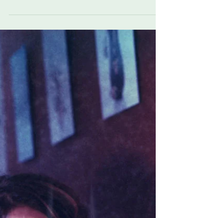
Literatuur
Van de liefde en de kunst:
Jeroen Olyslaegers
Jeroen Olyslaegers (49), auteur Hij omschrijft
zichzelf als een wildeman die grofdradig is
en uit slijk opgetrokken, maar ik vermoed...