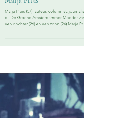
Annelies Vanbelle
8 jun 2018
9 minuten om te lezen
Literatuur
Van de liefde en de kunst:
Marja Pruis
Marja Pruis (57), auteur, columnist, journalist
bij De Groene Amsterdammer Moeder van
een dochter (26) en een zoon (24) Marja Pruis
is in...