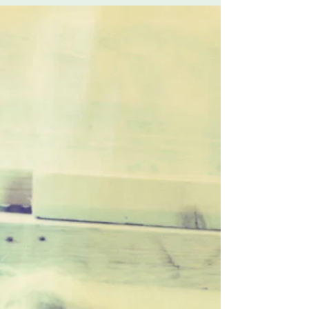
moeder van Rodante (24) en Sebald (20) Een
expo in het Kasteel van Gaasbeek, de
publicatie...