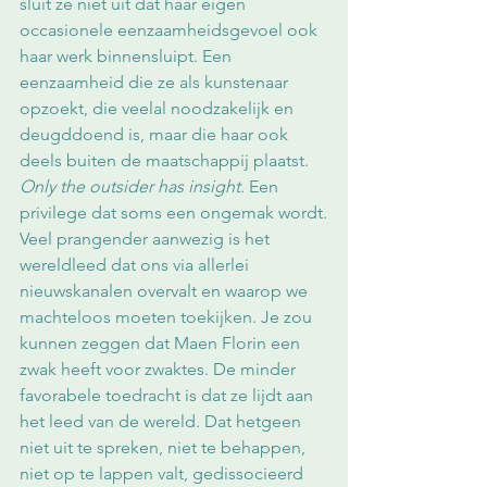
sluit ze niet uit dat haar eigen 
occasionele eenzaamheidsgevoel ook 
haar werk binnensluipt. Een 
eenzaamheid die ze als kunstenaar 
opzoekt, die veelal noodzakelijk en 
deugddoend is, maar die haar ook 
deels buiten de maatschappij plaatst. 
Only the outsider has insight
. Een 
privilege dat soms een ongemak wordt.
Veel prangender aanwezig is het 
wereldleed dat ons via allerlei 
nieuwskanalen overvalt en waarop we 
machteloos moeten toekijken. Je zou 
kunnen zeggen dat Maen Florin een 
zwak heeft voor zwaktes. De minder 
favorabele toedracht is dat ze lijdt aan 
het leed van de wereld. Dat hetgeen 
niet uit te spreken, niet te behappen, 
niet op te lappen valt, gedissocieerd 