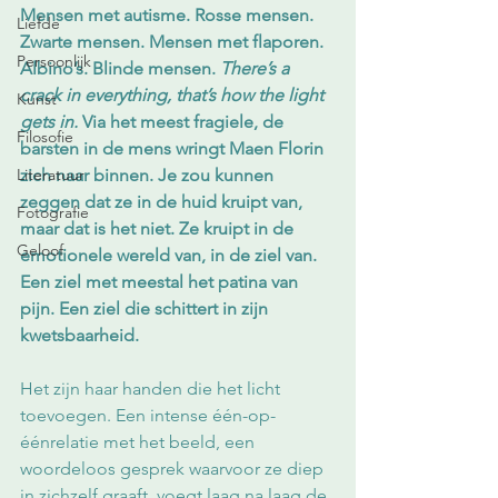
Mensen met autisme. Rosse mensen. 
Liefde
Zwarte mensen. Mensen met flaporen. 
Persoonlijk
Albino’s. Blinde mensen. 
There’s a 
crack in everything, that’s how the light 
Kunst
gets in.
 Via het meest fragiele, de 
Filosofie
barsten in de mens wringt Maen Florin 
Literatuur
zich naar binnen. Je zou kunnen 
zeggen dat ze in de huid kruipt van, 
Fotografie
maar dat is het niet. Ze kruipt in de 
Geloof
emotionele wereld van, in de ziel van. 
Een ziel met meestal het patina van 
pijn. Een ziel die schittert in zijn 
kwetsbaarheid.
Het zijn haar handen die het licht 
toevoegen. Een intense één-op-
éénrelatie met het beeld, een 
woordeloos gesprek waarvoor ze diep 
in zichzelf graaft, voegt laag na laag de 