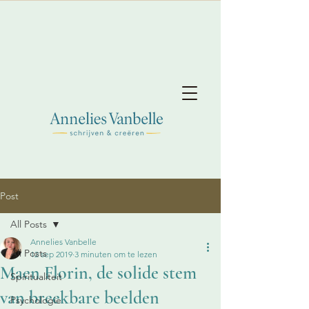
Post
All Posts
Annelies Vanbelle
All Posts
12 sep 2019
3 minuten om te lezen
Maen Florin, de solide stem
Spiritualiteit
van breekbare beelden
Psychologie