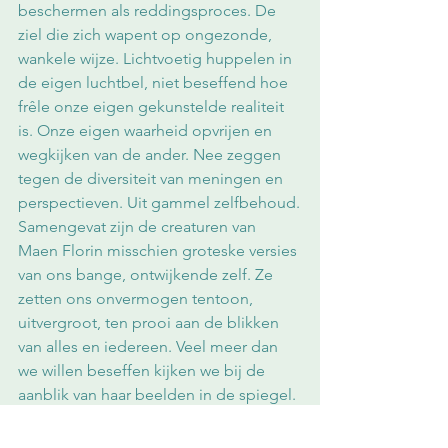
beschermen als reddingsproces. De 
ziel die zich wapent op ongezonde, 
wankele wijze. Lichtvoetig huppelen in 
de eigen luchtbel, niet beseffend hoe 
frêle onze eigen gekunstelde realiteit 
is. Onze eigen waarheid opvrijen en 
wegkijken van de ander. Nee zeggen 
tegen de diversiteit van meningen en 
perspectieven. Uit gammel zelfbehoud.
Samengevat zijn de creaturen van 
Maen Florin misschien groteske versies 
van ons bange, ontwijkende zelf. Ze 
zetten ons onvermogen tentoon, 
uitvergroot, ten prooi aan de blikken 
van alles en iedereen. Veel meer dan 
we willen beseffen kijken we bij de 
aanblik van haar beelden in de spiegel. 
De soort vervormende spiegels die je 
op de kermis vindt. We zien dat deel 