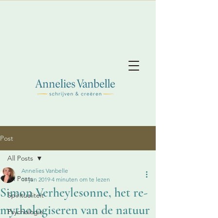
Post
All Posts
Annelies Vanbelle
All Posts
17 jun 2019
4 minuten om te lezen
Simon Verheylesonne, het re-
Spiritualiteit
mythologiseren van de natuur
Psychologie