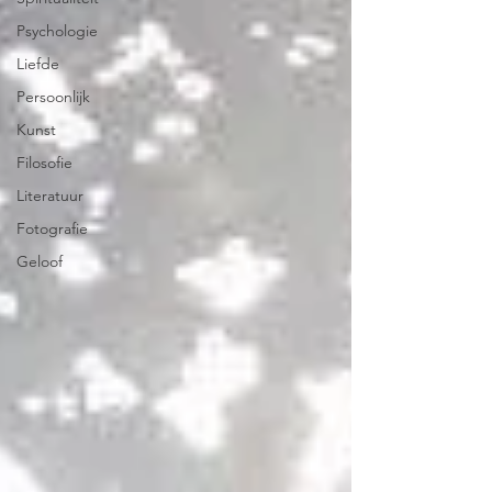
Psychologie
Liefde
Persoonlijk
Kunst
Filosofie
Literatuur
Fotografie
Geloof