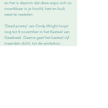
en het is daarom dat deze expo zich zo 
onwrikbaar in je hoofd, hart en buik 
weet te nestelen.
‘Dead poetry’ van Cindy Wright loopt 
nog tot 4 november in het Kasteel van 
Gaasbeek. Daarna gaat het kasteel vijf 
maanden dicht, tot de winterkou 
voorbij is.
www.kasteelvangaasbeek.be
Deze tekst verscheen eerder op 
TheArtCouch
Kunst
Alles weergeven
Recente blogposts