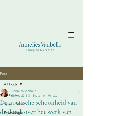
Post
All Posts
Annelies Vanbelle
All Posts
22 nov 2018
3 minuten om te lezen
De poëtische schoonheid van
Spiritualiteit
de dood: over het werk van
Psychologie