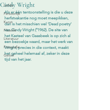
Cindy Wright
Liefde
Als er één tentoonstelling is die u deze 
Persoonlijk
herfstvakantie nog moet meepikken, 
Kunst
dan is het misschien wel ‘Dead poetry’ 
van Cindy Wright (°1962). De site van 
Filosofie
het Kasteel van Gaasbeek is op zich al 
Literatuur
een bezoekje waard, maar het werk van 
Fotografie
Wright, precies in die context, maakt 
het geheel helemaal af, zeker in deze 
Geloof
tijd van het jaar.