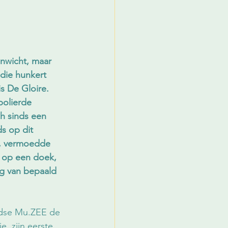
enwicht, maar 
 die hunkert 
s De Gloire. 
polierde 
ch sinds een 
ds op dit 
m, vermoedde 
k op een doek, 
g van bepaald 
endse Mu.ZEE de 
, zijn eerste 