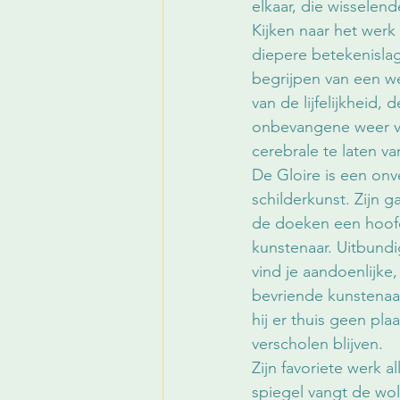
elkaar, die wisselende
Kijken naar het werk
diepere betekenisla
begrijpen van een we
van de lijfelijkheid,
onbevangene weer vrij
cerebrale te laten v
De Gloire is een onve
schilderkunst. Zijn 
de doeken een hoofd
kunstenaar. Uitbundi
vind je aandoenlijke,
bevriende kunstenaar
hij er thuis geen pla
verscholen blijven.
Zijn favoriete werk al
spiegel vangt de wol