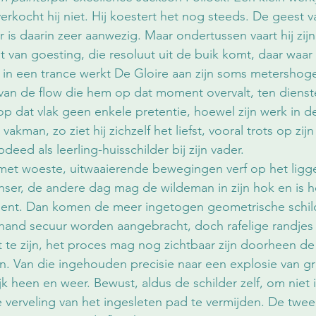
verkocht hij niet. Hij koestert het nog steeds. De geest v
is daarin zeer aanwezig. Maar ondertussen vaart hij zijn
t van goesting, die resoluut uit de buik komt, daar waar
i in een trance werkt De Gloire aan zijn soms metershog
van de flow die hem op dat moment overvalt, ten dienst
p dat vlak geen enkele pretentie, hoewel zijn werk in d
vakman, zo ziet hij zichzelf het liefst, vooral trots op zij
pdeed als leerling-huisschilder bij zijn vader. 
 met woeste, uitwaaierende bewegingen verf op het ligg
anser, de andere dag mag de wildeman in zijn hok en is he
nement. Dan komen de meer ingetogen geometrische schild
and secuur worden aangebracht, doch rafelige randjes 
t te zijn, het proces mag nog zichtbaar zijn doorheen de
. Van die ingehouden precisie naar een explosie van grill
tijk heen en weer. Bewust, aldus de schilder zelf, om niet
 verveling van het ingesleten pad te vermijden. De twe