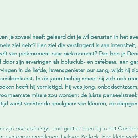
ven je zoveel heeft geleerd dat je wil berusten in het ev
ele ziel hebt? Een ziel die verslingerd is aan intensiteit,
 leeft van piekmoment naar piekmoment? Dan ben je Deni
door zijn ervaringen als boksclub- en cafébaas, een ge
ngen in de liefde, levensgenieter pur sang, wijdt hij zi
e schilderkunst. In de jaren tachtig smeet hij zich ook ree
doeken heeft hij vernietigd. Hij was jong, onbedachtzaa
jn voornaamste missie zou worden: de juiste penseelstree
ltijd zacht vechtende amalgaam van kleuren, de diepgan
m zijn 
drip paintings
, ooit gestart toen hij in het Oost
on painter
par excellence Jackson Pollock. Een klein werkje