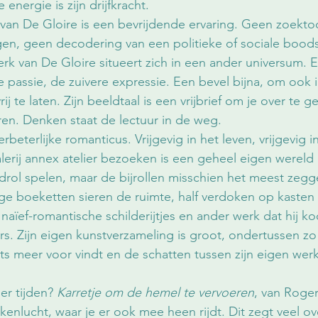
 energie is zijn drijfkracht.
 van De Gloire is een bevrijdende ervaring. Geen zoekto
gen, geen decodering van een politieke of sociale bood
rk van De Gloire situeert zich in een ander universum. E
 de passie, de zuivere expressie. Een bevel bijna, om ook i
 te laten. Zijn beeldtaal is een vrijbrief om je over te g
aren. Denken staat de lectuur in de weg.
rbeterlijke romanticus. Vrijgevig in het leven, vrijgevig i
galerij annex atelier bezoeken is een geheel eigen wereld
rol spelen, maar de bijrollen misschien het meest zegg
ge boeketten sieren de ruimte, half verdoken op kasten
 naïef-romantische schilderijtjes en ander werk dat hij ko
s. Zijn eigen kunstverzameling is groot, ondertussen zo
ats meer voor vindt en de schatten tussen zijn eigen werk i
ler tijden? 
Karretje om de hemel te vervoeren
, van Roger
kenlucht, waar je er ook mee heen rijdt. Dit zegt veel ov