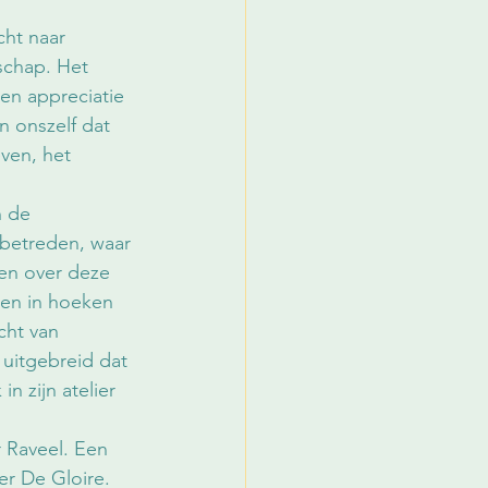
cht naar 
schap. Het 
en appreciatie 
n onszelf dat 
even, het 
n de 
 betreden, waar 
en over deze 
 en in hoeken 
cht van 
 uitgebreid dat 
n zijn atelier 
 Raveel. Een 
er De Gloire. 