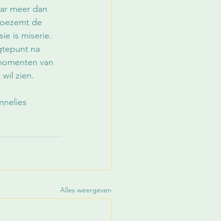
aar meer dan 
tboezemt de 
ie is miserie. 
ogtepunt na 
emomenten van 
wil zien. 
nnelies 
Alles weergeven