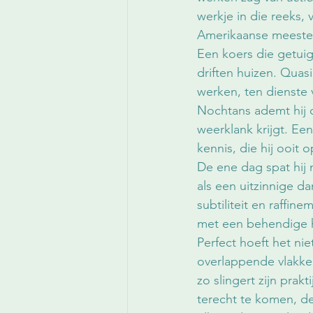
werkje in die reeks, 
Amerikaanse meester 
Een koers die getuig
driften huizen. Quas
werken, ten dienste 
Nochtans ademt hij o
weerklank krijgt. Een 
kennis, die hij ooit o
De ene dag spat hij
als een uitzinnige d
subtiliteit en raffi
met een behendige h
Perfect hoeft het nie
overlappende vlakken
zo slingert zijn prak
terecht te komen, de