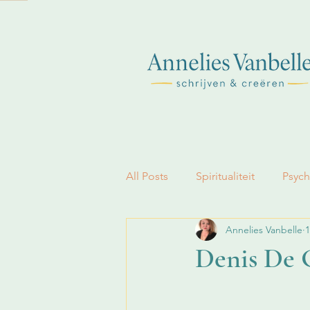
All Posts
Spiritualiteit
Psych
Annelies Vanbelle
1
Geloof
Denis De G