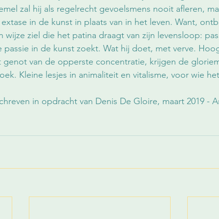
emel zal hij als regelrecht gevoelsmens nooit afleren, m
e extase in de kunst in plaats van in het leven. Want, on
n wijze ziel die het patina draagt van zijn levensloop: pass
die passie in de kunst zoekt. Wat hij doet, met verve. Ho
 genot van de opperste concentratie, krijgen de glori
k. Kleine lesjes in animaliteit en vitalisme, voor wie het 
hreven in opdracht van Denis De Gloire, maart 2019 - A