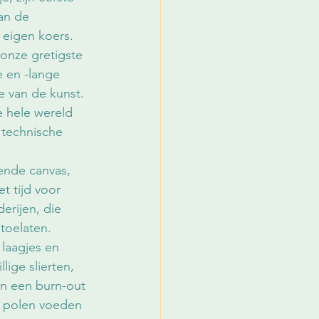
an de 
 eigen koers. 
 onze gretigste 
e en -lange 
e van de kunst. 
e hele wereld 
n technische 
ende canvas, 
t tijd voor 
erijen, die 
toelaten. 
 laagjes en 
ige slierten, 
 in een burn-out 
e polen voeden 