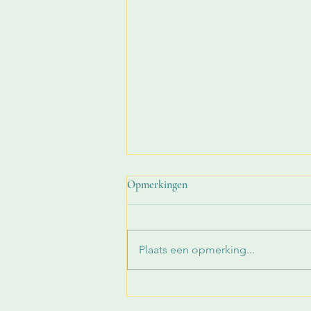
Opmerkingen
Plaats een opmerking...
The Vision of the Heart -
groepsexpo