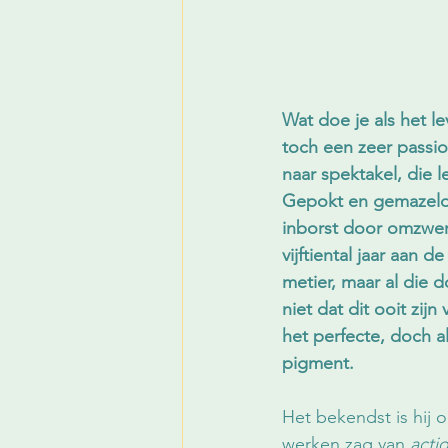
Wat doe je als het le
toch een zeer passion
naar spektakel, die
Gepokt en gemazeld 
inborst door omzwervi
vijftiental jaar aan d
metier, maar al die 
niet dat dit ooit zi
het perfecte, doch a
pigment. 
Het bekendst is hij o
werken zag van 
acti