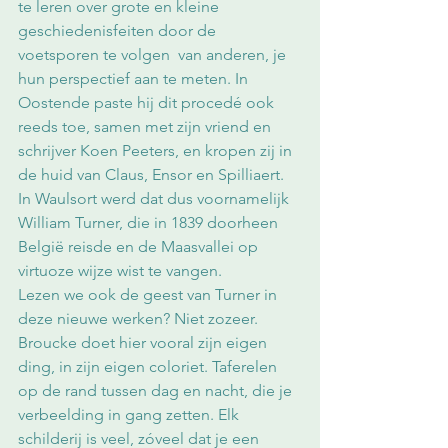
te leren over grote en kleine 
geschiedenisfeiten door de 
voetsporen te volgen  van anderen, je 
hun perspectief aan te meten. In 
Oostende paste hij dit procedé ook 
reeds toe, samen met zijn vriend en 
schrijver Koen Peeters, en kropen zij in 
de huid van Claus, Ensor en Spilliaert. 
In Waulsort werd dat dus voornamelijk 
William Turner, die in 1839 doorheen 
België reisde en de Maasvallei op 
virtuoze wijze wist te vangen.
Lezen we ook de geest van Turner in 
deze nieuwe werken? Niet zozeer. 
Broucke doet hier vooral zijn eigen 
ding, in zijn eigen coloriet. Taferelen 
op de rand tussen dag en nacht, die je 
verbeelding in gang zetten. Elk 
schilderij is veel, zóveel dat je een 