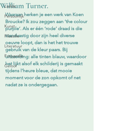
William Turner.
Liefde
Waaraan herken je een werk van Koen 
Persoonlijk
Broucke? Ik zou zeggen aan ‘the colour 
Kunst
purple’. Als er één ‘rode’ draad is die 
standvastig door zijn heel diverse 
Filosofie
oeuvre loopt, dan is het het trouwe 
Literatuur
gebruik van de kleur paars. Bij 
Fotografie
uitbreiding: alle tinten blauw, waardoor 
het lijkt alsof elk schilderij is gemaakt 
Geloof
tijdens l’heure bleue, dat mooie 
moment voor de zon opkomt of net 
nadat ze is ondergegaan. 