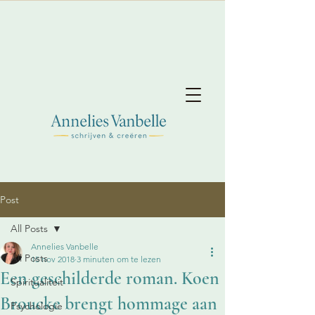
Post
All Posts
Annelies Vanbelle
All Posts
15 nov 2018
3 minuten om te lezen
Een geschilderde roman. Koen
Spiritualiteit
Broucke brengt hommage aan
Psychologie