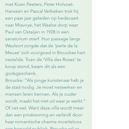
met Koen Peeters, Peter Holvoet-
Hanssen en Pascal Verbeken trok hij 
een paar jaar geleden op bedevaart 
naar Miavoye, het Waalse dorp waar 
Paul van Ostaijen in 1928 in een 
sanatorium stierf. Hun passage langs 
Waulsort zorgde dat de ‘perle de la 
Meuse’ zich voorgoed in Brouckes hart 
nestelde. Toen de ‘Villa des Roses’ te 
koop stond, kwam dit als een 
godsgeschenk.
Broucke: “Als jonge kunstenaar heb je 
de stad nodig. Je moet netwerken en 
mensen leren kennen. Als je ouder 
wordt, maakt het niet uit waar je werkt.” 
Of net wel. Want deze villa wordt meer 
dan een privéwoning en verleidt door 
haar romantische charme moeiteloos 
een bepaald publiek. Broucke wil er 