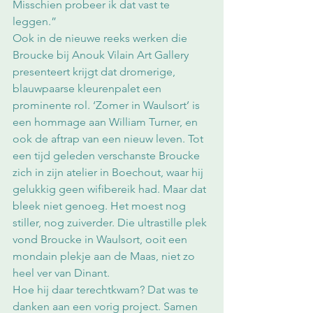
Misschien probeer ik dat vast te 
leggen.”
Ook in de nieuwe reeks werken die 
Broucke bij Anouk Vilain Art Gallery 
presenteert krijgt dat dromerige, 
blauwpaarse kleurenpalet een 
prominente rol. ‘Zomer in Waulsort’ is 
een hommage aan William Turner, en 
ook de aftrap van een nieuw leven. Tot 
een tijd geleden verschanste Broucke 
zich in zijn atelier in Boechout, waar hij 
gelukkig geen wifibereik had. Maar dat 
bleek niet genoeg. Het moest nog 
stiller, nog zuiverder. Die ultrastille plek 
vond Broucke in Waulsort, ooit een 
mondain plekje aan de Maas, niet zo 
heel ver van Dinant. 
Hoe hij daar terechtkwam? Dat was te 
danken aan een vorig project. Samen 