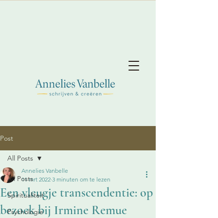
Post
All Posts
Annelies Vanbelle
All Posts
11 mrt 2022
3 minuten om te lezen
Een vleugje transcendentie: op
Spiritualiteit
bezoek bij Irmine Remue
Psychologie