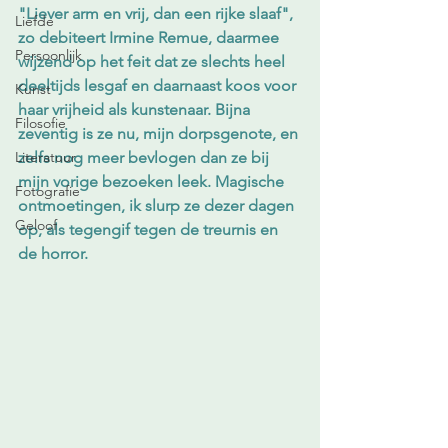
"Liever arm en vrij, dan een rijke slaaf", 
Liefde
zo debiteert Irmine Remue, daarmee 
Persoonlijk
wijzend op het feit dat ze slechts heel 
deeltijds lesgaf en daarnaast koos voor 
Kunst
haar vrijheid als kunstenaar. Bijna 
Filosofie
zeventig is ze nu, mijn dorpsgenote, en 
Literatuur
zelfs nog meer bevlogen dan ze bij 
mijn vorige bezoeken leek. Magische 
Fotografie
ontmoetingen, ik slurp ze dezer dagen 
Geloof
op, als tegengif tegen de treurnis en 
de horror. 