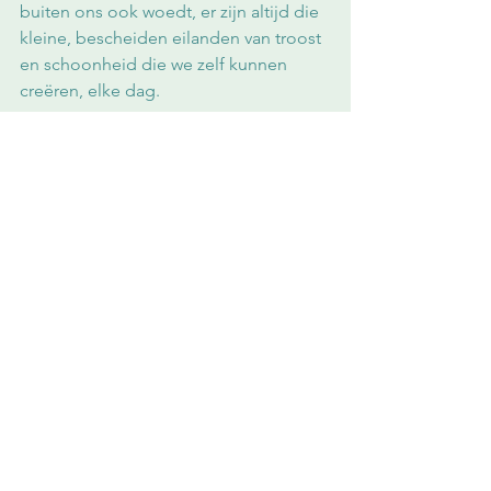
buiten ons ook woedt, er zijn altijd die 
kleine, bescheiden eilanden van troost 
en schoonheid die we zelf kunnen 
creëren, elke dag.
Dit artikel verscheen eerder op 
TheArtCouch
.
kunst
Irmine Remue
Kunst
Alles weergeven
Recente blogposts