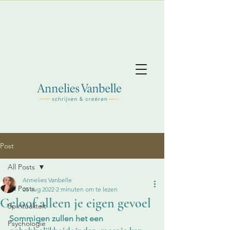
Post
All Posts
Annelies Vanbelle
All Posts
25 aug 2022
2 minuten om te lezen
Geloof alleen je eigen gevoel
Spiritualiteit
Sommigen zullen het een 
Psychologie