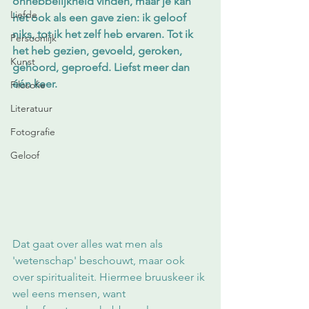
onhebbelijkheid vinden, maar je kan 
Liefde
het ook als een gave zien: ik geloof 
niks, tot ik het zelf heb ervaren. Tot ik 
Persoonlijk
het heb gezien, gevoeld, geroken, 
Kunst
gehoord, geproefd. Liefst meer dan 
één keer.
Filosofie
Literatuur
Fotografie
Geloof
Dat gaat over alles wat men als 
'wetenschap' beschouwt, maar ook 
over spiritualiteit. Hiermee bruuskeer ik 
wel eens mensen, want 