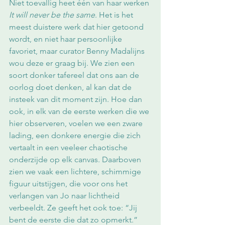
Niet toevallig heet één van haar werken 
It will never be the same
. Het is het 
meest duistere werk dat hier getoond 
wordt, en niet haar persoonlijke 
favoriet, maar curator Benny Madalijns 
wou deze er graag bij. We zien een 
soort donker tafereel dat ons aan de 
oorlog doet denken, al kan dat de 
insteek van dit moment zijn. Hoe dan 
ook, in elk van de eerste werken die we 
hier observeren, voelen we een zware 
lading, een donkere energie die zich 
vertaalt in een veeleer chaotische 
onderzijde op elk canvas. Daarboven 
zien we vaak een lichtere, schimmige 
figuur uitstijgen, die voor ons het 
verlangen van Jo naar lichtheid 
verbeeldt. Ze geeft het ook toe: “Jij 
bent de eerste die dat zo opmerkt.” 