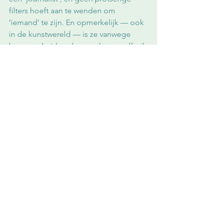
filters hoeft aan te wenden om 
‘iemand’ te zijn. En opmerkelijk — ook 
in de kunstwereld — is ze vanwege 
haar puurheid veel meer dan ze zelf wil 
geloven. Hoewel ik haar strijd voel in 
sommige doeken, werd ik ook heel 
vrolijk van haar werk, omdat haar 
levenslust en haar hunkering naar vrede 
in elk werk uiteindelijk lijken te 
zegevieren. Ofwel is dat mijn 
persoonlijke lezing, dat kan ook. Ga 
vooral kijken wat het met jou doet, het 
is absoluut de rit naar het mooie stadje 
aan de Demer waard. 