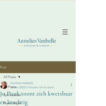
Post
All Posts
Annelies Vanbelle
All Posts
18 mei 2022
5 minuten om te lezen
Jo Pieck toont zich kwetsbaar
Spiritualiteit
en krachtig
Psychologie