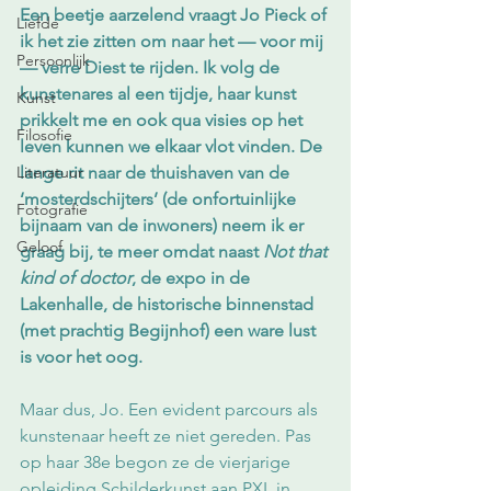
Een beetje aarzelend vraagt Jo Pieck of 
Liefde
ik het zie zitten om naar het — voor mij 
Persoonlijk
— verre Diest te rijden. Ik volg de 
kunstenares al een tijdje, haar kunst 
Kunst
prikkelt me en ook qua visies op het 
Filosofie
leven kunnen we elkaar vlot vinden. De 
Literatuur
lange rit naar de thuishaven van de 
‘mosterdschijters’ (de onfortuinlijke 
Fotografie
bijnaam van de inwoners) neem ik er 
Geloof
graag bij, te meer omdat naast 
Not that 
kind of doctor
, de expo in de 
Lakenhalle, de historische binnenstad 
(met prachtig Begijnhof) een ware lust 
is voor het oog.
Maar dus, Jo. Een evident parcours als 
kunstenaar heeft ze niet gereden. Pas 
op haar 38e begon ze de vierjarige 
opleiding Schilderkunst aan PXL in 