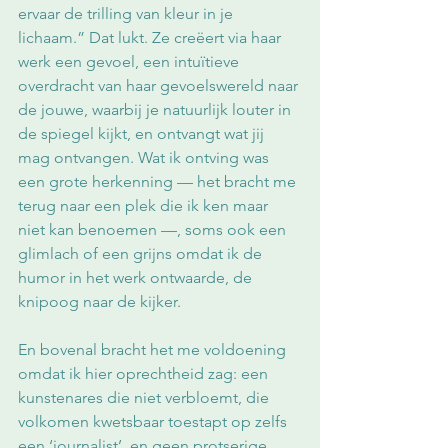
ervaar de trilling van kleur in je 
lichaam.” Dat lukt. Ze creëert via haar 
werk een gevoel, een intuïtieve 
overdracht van haar gevoelswereld naar 
de jouwe, waarbij je natuurlijk louter in 
de spiegel kijkt, en ontvangt wat jij 
mag ontvangen. Wat ik ontving was 
een grote herkenning — het bracht me 
terug naar een plek die ik ken maar 
niet kan benoemen —, soms ook een 
glimlach of een grijns omdat ik de 
humor in het werk ontwaarde, de 
knipoog naar de kijker. 
En bovenal bracht het me voldoening 
omdat ik hier oprechtheid zag: een 
kunstenares die niet verbloemt, die 
volkomen kwetsbaar toestapt op zelfs 
een ‘journalist’, en geen protserige 