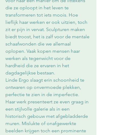
voor haar een manier om de littekens 
die ze oploopt in het leven te 
transformeren tot iets moois. Hoe 
lieflijk haar werken er ook uitzien, toch 
zit er pijn in vervat. Sculpturen maken 
biedt troost, het is zalf voor de mentale 
schaafwonden die we allemaal 
oplopen. Vaak kopen mensen haar 
werken als tegenwicht voor de 
hardheid die ze ervaren in het 
dagdagelijkse bestaan. 
Linde Ergo slaagt erin schoonheid te 
ontwaren op onvermoede plekken, 
perfectie te zien in de imperfectie. 
Haar werk presenteert ze even graag in 
een stijlvolle galerie als in een 
historisch gebouw met afgebladderde 
muren. Mislukte of onafgewerkte 
beelden krijgen toch een prominente 