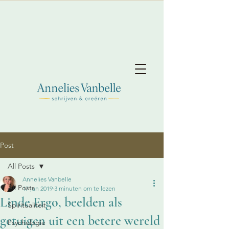
Post
All Posts
Annelies Vanbelle
All Posts
17 jun 2019
3 minuten om te lezen
Linde Ergo, beelden als
Spiritualiteit
getuigen uit een betere wereld
Psychologie