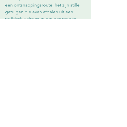
een ontsnappingsroute, het zijn stille 
getuigen die even afdalen uit een 
poëtisch universum om ons mee te 
lokken, ons te doen vergeten en onze 
ziel te balsemen. Ze zijn een ode aan 
de kinderlijke verbeelding, aan het 
verlangen naar het volmaakte dat we 
nooit zouden mogen laten varen. 
Deze tekst werd geschreven in 
opdracht van Linde Ergo, april 2019 - 
Annelies A. A. Vanbelle
Kunst
Alles weergeven