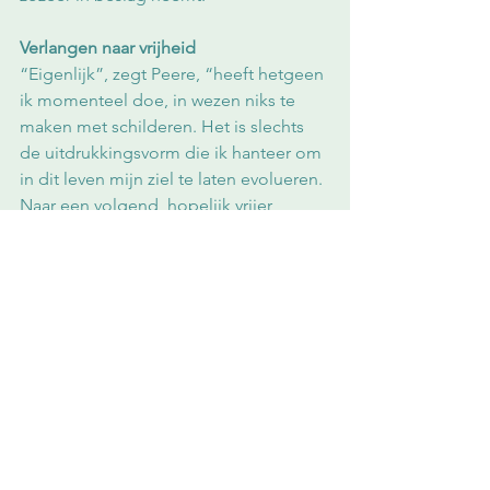
Verlangen naar vrijheid
“Eigenlijk”, zegt Peere, “heeft hetgeen 
ik momenteel doe, in wezen niks te 
maken met schilderen. Het is slechts 
de uitdrukkingsvorm die ik hanteer om 
in dit leven mijn ziel te laten evolueren. 
Naar een volgend, hopelijk vrijer 
leven.” Belangrijker dan steeds meer 
artistieke bekwaamheid verwerven, is 
dit mijn hogere doel: ballast loslaten, 
vastgeroeste principes afleren, toeval 
en intuïtie nog meer laten zegevieren. 
“We hebben verschillende levens 
nodig om de ultieme vrijheid te 
bereiken. Maar vrijheid kunnen we niet 
willen. In het verlangen ernaar zit 
immers reeds de onvrijheid besloten. 