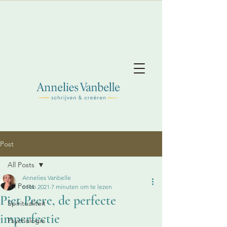
Post
All Posts
Annelies Vanbelle
All Posts
6 feb 2021
7 minuten om te lezen
Piet Peere, de perfecte
Spiritualiteit
imperfectie
Psychologie