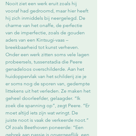
Nooit ziet een werk eruit zoals hij 
vooraf had gedroomd, maar hier heeft 
hij zich inmiddels bij neergelegd. De 
charme van het onaffe, de perfectie 
van de imperfectie, zoals de gouden 
aders van een Kintsugi-vaas – 
breekbaarheid tot kunst verheven. 
Onder een werk zitten soms vele lagen 
probeersels, tussenstadia die Peere 
genadeloos overschilderde. Aan het 
huidoppervlak van het schilderij zie je 
er soms nog de sporen van, gedempte 
littekens uit het verleden. Ze maken het 
geheel doorleefder, gelaagder. “Ik 
zoek die spanning op”, zegt Peere. “Er 
moet altijd iets zijn wat wringt. De 
juiste noot is vaak de verkeerde noot.” 
Of zoals Beethoven poneerde: “Een 
gebrek aan passie is onvergeeflijk, een 