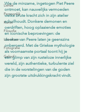
Wie de minzame, ingetogen Piet Peere 
Liefde
ontmoet, kan nauwelijks vermoeden 
Persoonlijk
welke brute kracht zich in zijn atelier 
schuilhoudt. Donkere demonen en 
Kunst
oerdriften, hoog oplaaiende emoties 
Filosofie
en iconische beproevingen: de 
Literatuur
doeken van Peere laten je geenszins 
onberoerd. Met de Griekse mythologie 
Fotografie
als voornaamste portaal toont hij je 
Geloof
een glimp van zijn rusteloze innerlijke 
wereld, zijn authentieke, turbulente ziel 
die in de worstelingen van de goden 
zijn grootste uitdrukkingskracht vindt. 