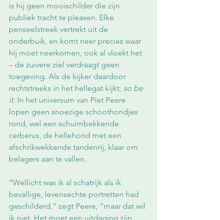
is hij geen mooischilder die zijn 
publiek tracht te pleasen. Elke 
penseelstreek vertrekt uit de 
onderbuik, en komt neer precies waar 
hij moet neerkomen, ook al vloekt het 
– de zuivere ziel verdraagt geen 
toegeving. Als de kijker daardoor 
rechtstreeks in het hellegat kijkt, 
so be 
it
. In het universum van Piet Peere 
lopen geen snoezige schoothondjes 
rond, wel een schuimbekkende 
cerberus, de hellehond met een 
afschrikwekkende tandenrij, klaar om 
belagers aan te vallen. 
“Wellicht was ik al schatrijk als ik 
bevallige, levensechte portretten had 
geschilderd,” zegt Peere, “maar dat wil 
ik niet. Het moet een uitdaging zijn, 