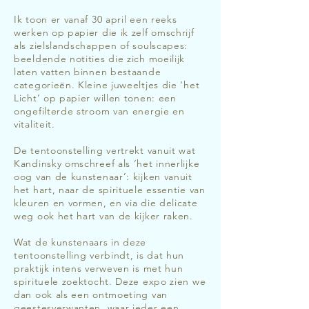
Ik toon er vanaf 30 april een reeks
werken op papier die ik zelf omschrijf
als zielslandschappen of soulscapes:
beeldende notities die zich moeilijk
laten vatten binnen bestaande
categorieën. Kleine juweeltjes die ‘het
Licht’ op papier willen tonen: een
ongefilterde stroom van energie en
vitaliteit.
De tentoonstelling vertrekt vanuit wat
Kandinsky omschreef als ‘het innerlijke
oog van de kunstenaar’: kijken vanuit
het hart, naar de spirituele essentie van
kleuren en vormen, en via die delicate
weg ook het hart van de kijker raken.
Wat de kunstenaars in deze
tentoonstelling verbindt, is dat hun
praktijk intens verweven is met hun
spirituele zoektocht. Deze expo zien we
dan ook als een ontmoeting van
geestesverwanten, waar ieder een