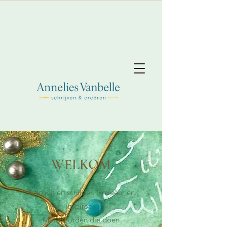
WELKOM
Ik schrijf en schilder. Ik creëer en
inspireer.
Met woorden die doen