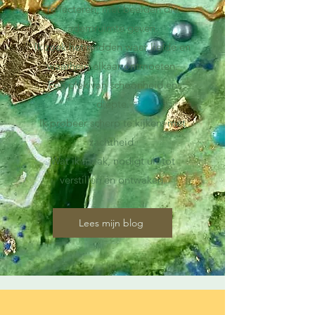
reflecteren,
met beelden die
ademruimte geven.
Ik zoek het midden waar liefde en
waarheid elkaar ontmoeten.
Een plek van schoonheid en
diepte.
Ik probeer scherp te kijken, met
zachtheid.
Wat ik maak, nodigt uit tot
verstillen én ontwaken.
Lees mijn blog