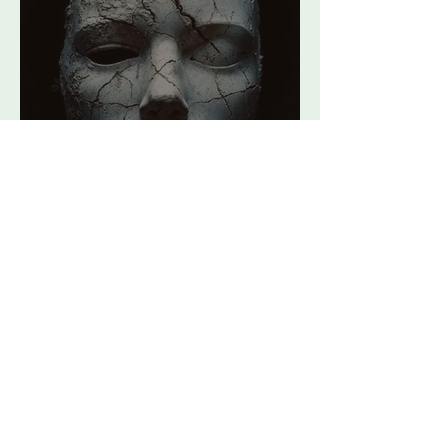
Nu de maskers vallen en de
sluier scheurt
Wat ik weet na vijftig jaar op
de planeet
25 inzichten voor een waarachtig
leven