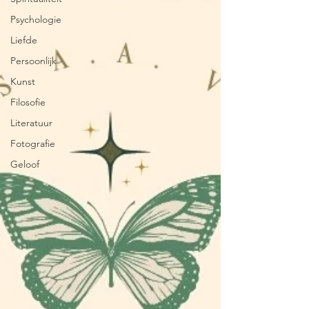
Psychologie
Liefde
Persoonlijk
Kunst
Filosofie
Literatuur
Fotografie
Geloof