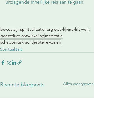
uitdagende innerlijke reis aan te gaan.
bewustzijn
spiritualiteit
energiewerk
innerlijk werk
geestelijke ontwikkeling
meditatie
scheppingskracht
esoterie
voelen
Spiritualiteit
Alles weergeven
Recente blogposts