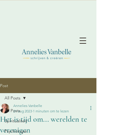
Post
All Posts
Annelies Vanbelle
All Posts
21 aug 2023
1 minuten om te lezen
Het is tijd om... werelden te
Spiritualiteit
verenigen
Psychologie