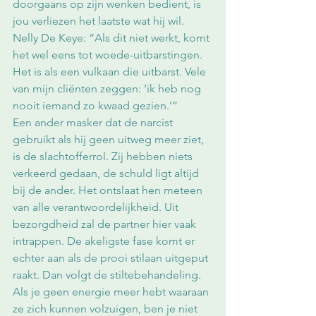
doorgaans op zijn wenken bedient, is 
jou verliezen het laatste wat hij wil. 
Nelly De Keye: “Als dit niet werkt, komt 
het wel eens tot woede-uitbarstingen. 
Het is als een vulkaan die uitbarst. Vele 
van mijn cliënten zeggen: ‘ik heb nog 
nooit iemand zo kwaad gezien.’”
Een ander masker dat de narcist 
gebruikt als hij geen uitweg meer ziet, 
is de slachtofferrol. Zij hebben niets 
verkeerd gedaan, de schuld ligt altijd 
bij de ander. Het ontslaat hen meteen 
van alle verantwoordelijkheid. Uit 
bezorgdheid zal de partner hier vaak 
intrappen. De akeligste fase komt er 
echter aan als de prooi stilaan uitgeput 
raakt. Dan volgt de stiltebehandeling. 
Als je geen energie meer hebt waaraan 
ze zich kunnen volzuigen, ben je niet 