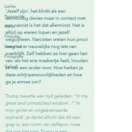
Liefde
‘Jezelf zijn’, het klinkt als een 
Persoonlijk
eenvoudig devies maar in contact met 
een narcist is het dat allerminst. Het is 
Kunst
altijd op eieren lopen en jezelf 
Filosofie
wegcijferen. Narcisten vreten hun prooi 
Literatuur
leeg tot er nauwelijks nog iets van 
overblijft. Zelf hebben ze hier geen last 
Fotografie
van: als het ene maskertje faalt, houden 
Geloof
ze wel een ander voor. Hoe herken je 
deze schijnpersoonlijkheden en hoe 
ga je ermee om?
Trump tweette een tijd geleden: “
In my 
great and unmatched wisdom
...” ‘In 
mijn grote en ongeëvenaarde 
wijsheid’, je denkt allicht dat dit een 
grap is, een vorm van zelfspot, maar 
dat was het niet: Trump is een 