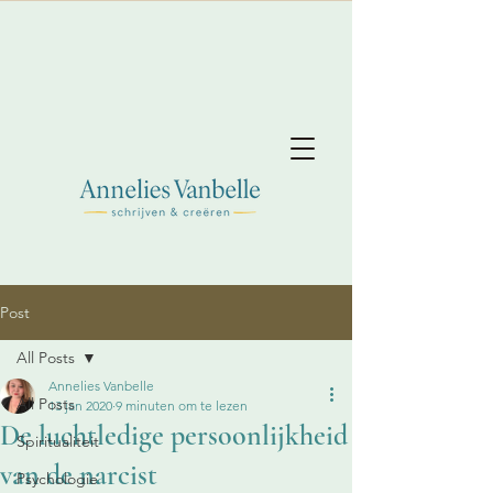
Post
All Posts
Annelies Vanbelle
All Posts
13 jan 2020
9 minuten om te lezen
De luchtledige persoonlijkheid
Spiritualiteit
van de narcist
Psychologie