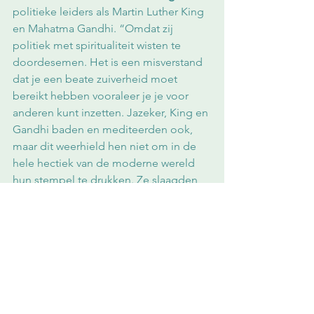
politieke leiders als Martin Luther King 
en Mahatma Gandhi. “Omdat zij 
politiek met spiritualiteit wisten te 
doordesemen. Het is een misverstand 
dat je een beate zuiverheid moet 
bereikt hebben vooraleer je je voor 
anderen kunt inzetten. Jazeker, King en 
Gandhi baden en mediteerden ook, 
maar dit weerhield hen niet om in de 
hele hectiek van de moderne wereld 
hun stempel te drukken. Ze slaagden 
erin om mensen vanuit hun 
soul power
, 
hun goddelijke essentie, hun 
waardigheid terug te geven. De 
connectie tussen het mystieke en het 
politieke is heden ten dage zoek. De 
verbondenheid, het handelen uit 
liefde, vanuit werkelijke begeestering – 