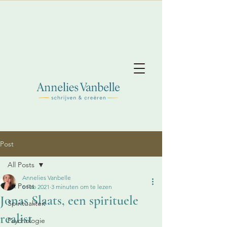
Post
All Posts
Annelies Vanbelle
All Posts
6 feb 2021
3 minuten om te lezen
Jonas Slaats, een spirituele
Spiritualiteit
realist
Psychologie