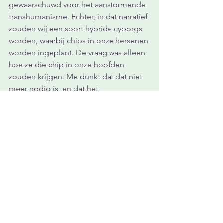
gewaarschuwd voor het aanstormende 
transhumanisme. Echter, in dat narratief 
zouden wij een soort hybride cyborgs 
worden, waarbij chips in onze hersenen 
worden ingeplant. De vraag was alleen 
hoe ze die chip in onze hoofden 
zouden krijgen. Me dunkt dat dat niet 
meer nodig is, en dat het 
transhumanisme ons leven reeds is 
binnengeslopen, op een veel slinksere 
manier. Eerst via dat mobieltje dat elke 
seconde van de dag aan onze hand 
plakt, en nu via ChatGPT, het ultieme 
paard van Troje waarmee een semi-
menselijk, semi-artificieel functioneren 
ons leven is binnengereden. Met het 
glijmiddel van het gemak, en een 
zoete regen van zelfbevestiging, die 
ons zachtjes streelt terwijl onze ziel 