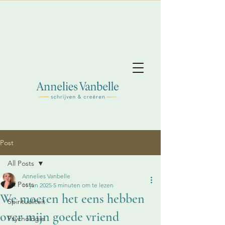
Post
All Posts
Annelies Vanbelle
All Posts
11 jun 2025
5 minuten om te lezen
We moeten het eens hebben
Spiritualiteit
over mijn goede vriend
Psychologie