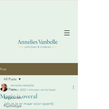
Post
All Posts
Annelies Vanbelle
All Posts
20 nov 2022
1 minuten om te lezen
Magie is overal
Spiritualiteit
(als je je er maar voor opent)
Psychologie