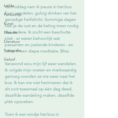
Liefde
Vanmiddag nam ik pauze in het bos. 
Even wandelen, gulzig drinken van het 
Persoonlijk
genadige herfstlicht. Sommige dagen 
Kunst
heb je de rust en de heling meer nodig 
dan andere. Ik zocht een beschutte 
Filosofie
plek - er waren behoorlijk wat 
Literatuur
passanten en joelende kinderen - en 
Fotografie
zakte in een diepe meditatie. Bliss.
Geloof
Vanavond wou mijn lijf weer wandelen. 
Ik volgde mijn voeten en merkwaardig 
genoeg voerden ze me weer naar het 
bos. Ik kan me niet herinneren dat ik 
dit ooit tweemaal op één dag deed, 
dezelfde wandeling maken, dezelfde 
plek opzoeken.
Toen ik een eindje het bos in 