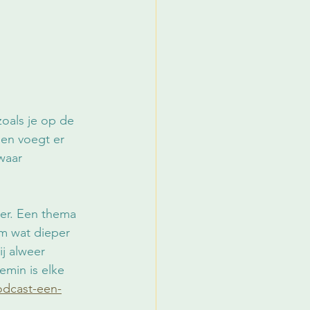
zoals je op de 
en voegt er 
waar 
der. Een thema 
m wat dieper 
ij alweer 
emin is elke 
odcast-een-