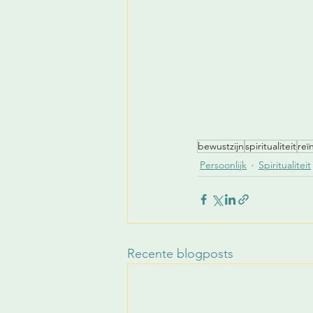
bewustzijn
spiritualiteit
reï
Persoonlijk
Spiritualiteit
Recente blogposts