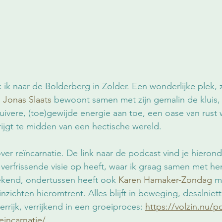
 ik naar de Bolderberg in Zolder. Een wonderlijke plek, 
 
Jonas Slaats
 bewoont samen met zijn gemalin de kluis, 
zuivere, (toe)gewijde energie aan toe, een oase van rust 
 krijgt te midden van een hectische wereld.
r reïncarnatie. De link naar de podcast vind je hieron
verfrissende visie op heeft, waar ik graag samen met he
zoekend, ondertussen heeft ook 
Karen Hamaker-Zondag
 m
zichten hieromtrent. Alles blijft in beweging, desalniett
errijk, verrijkend in een groeiproces: 
https://volzin.nu/p
reincarnatie/