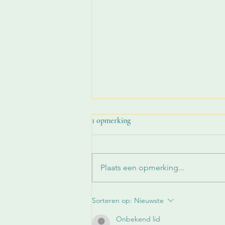
1 opmerking
Plaats een opmerking...
Hoe herken je intellectuele
Sorteren op:
Nieuwste
soevereiniteit?
Onbekend lid