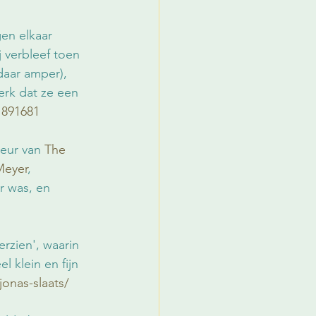
en elkaar 
ij verbleef toen 
daar amper), 
erk dat ze een 
1891681
eur van 
The 
Meyer
, 
r was, en 
erzien', waarin 
 klein en fijn 
jonas-slaats/