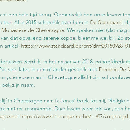
t een hele tijd terug. Opmerkelijk hoe onze levens teg
 toe. Al in 2015 schreef ik over hem in 
De Standaard
. H
 
Monastère de Chevetogne
. We spraken niet (dat mag 
 van dat opvallend serene koppel bleef me wel bij. Zo st
 artikel: 
https://www.standaard.be/cnt/dmf20150928_0
dertussen werd ik, in het najaar van 2018, cohoofdredact
 Pas veel later, in een of ander gesprek met 
Frederic De 
 mysterieuze man in Chevetogne allicht zijn schoonbroe
s ook zijn naam. 
blijf in Chevetogne nam ik Jonas' boek tot mij, 'Religie h
ok met mij resoneerde. Daar kwam weer iets van, een heel
magazine
: 
https://www.still-magazine.be/.../07/zogezegd-