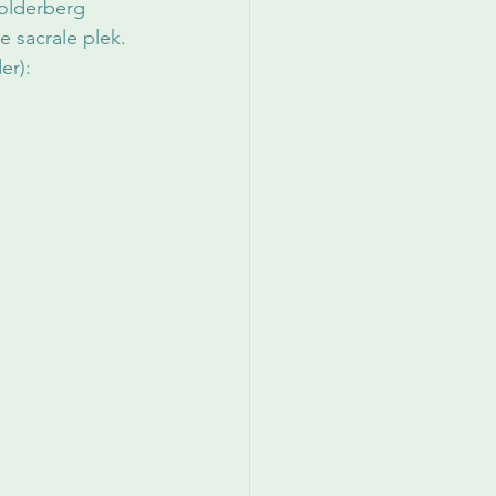
olderberg 
 sacrale plek. 
er): 