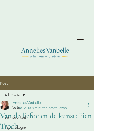
Post
All Posts
Annelies Vanbelle
All Posts
17 mei 2018
8 minuten om te lezen
Van de liefde en de kunst: Fien
Spiritualiteit
Troch
Psychologie