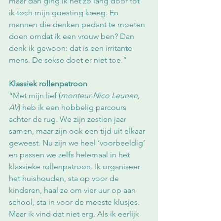
maar dan ging ik net zo lang door tot 
ik toch mijn goesting kreeg. En 
mannen die denken pedant te moeten 
doen omdat ik een vrouw ben? Dan 
denk ik gewoon: dat is een irritante 
mens. De sekse doet er niet toe.”
Klassiek rollenpatroon
“Met mijn lief (
monteur Nico Leunen, 
AV
) heb ik een hobbelig parcours 
achter de rug. We zijn zestien jaar 
samen, maar zijn ook een tijd uit elkaar 
geweest. Nu zijn we heel ‘voorbeeldig’ 
en passen we zelfs helemaal in het 
klassieke rollenpatroon. Ik organiseer 
het huishouden, sta op voor de 
kinderen, haal ze om vier uur op aan 
school, sta in voor de meeste klusjes. 
Maar ik vind dat niet erg. Als ik eerlijk 