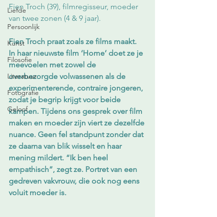
Fien Troch (39), filmregisseur, moeder 
Liefde
van twee zonen (4 & 9 jaar).
Persoonlijk
Fien Troch praat zoals ze films maakt. 
Kunst
In haar nieuwste film ‘Home’ doet ze je 
Filosofie
meevoelen met zowel de 
Literatuur
overbezorgde volwassenen als de 
experimenterende, contraire jongeren, 
Fotografie
zodat je begrip krijgt voor beide 
Geloof
kampen. Tijdens ons gesprek over film 
maken en moeder zijn viert ze dezelfde 
nuance. Geen fel standpunt zonder dat 
ze daarna van blik wisselt en haar 
mening mildert. “Ik ben heel 
empathisch”, zegt ze. Portret van een 
gedreven vakvrouw, die ook nog eens 
voluit moeder is.