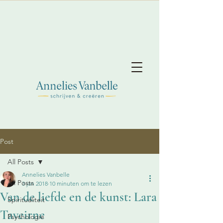
Post
All Posts
Annelies Vanbelle
All Posts
3 jan 2018
10 minuten om te lezen
Van de liefde en de kunst: Lara
Spiritualiteit
Taveirne
Psychologie