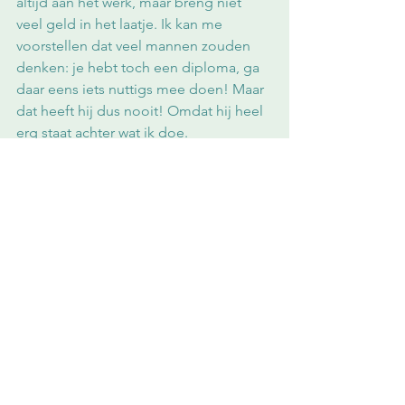
altijd aan het werk, maar breng niet 
veel geld in het laatje. Ik kan me 
voorstellen dat veel mannen zouden 
denken: je hebt toch een diploma, ga 
daar eens iets nuttigs mee doen! Maar 
dat heeft hij dus nooit! Omdat hij heel 
erg staat achter wat ik doe.
“Doorgaans begin ik te schrijven als hij 
met de kinderen vertrekt naar school, 
zo rond acht uur. In een soort trance zit 
ik te tikken tot twee uur. Dan loopt de 
wekker af en schrik ik op. Meestal heb 
ik dan nog niets gegeten, en zit ik nog 
in pyjama. In allerijl steek ik dan een 
boterham in mijn mond, fatsoeneer ik 
me een beetje, en fiets ik naar de stad 
om de kinderen van school te halen. 
De rest van de dag ben ik hen 
toegewijd. Soms probeer ik ’s avonds 