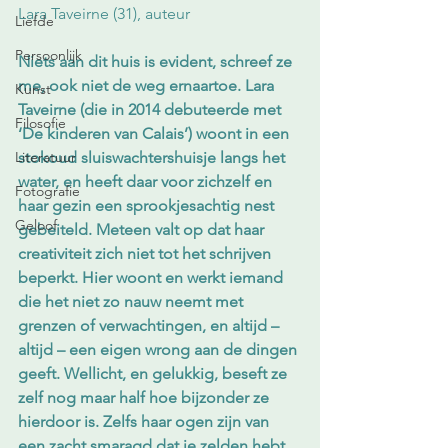
Lara Taveirne (31), auteur
Liefde
Persoonlijk
Niets aan dit huis is evident, schreef ze 
me, ook niet de weg ernaartoe. Lara 
Kunst
Taveirne (die in 2014 debuteerde met 
Filosofie
‘De kinderen van Calais’) woont in een 
Literatuur
stokoud sluiswachtershuisje langs het 
water, en heeft daar voor zichzelf en 
Fotografie
haar gezin een sprookjesachtig nest 
Geloof
gebeiteld. Meteen valt op dat haar 
creativiteit zich niet tot het schrijven 
beperkt. Hier woont en werkt iemand 
die het niet zo nauw neemt met 
grenzen of verwachtingen, en altijd – 
altijd – een eigen wrong aan de dingen 
geeft. Wellicht, en gelukkig, beseft ze 
zelf nog maar half hoe bijzonder ze 
hierdoor is. Zelfs haar ogen zijn van 
een zacht smaragd dat je zelden hebt 