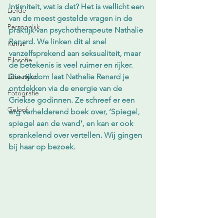
Intimiteit, wat is dat? Het is wellicht een 
Liefde
van de meest gestelde vragen in de 
Persoonlijk
praktijk van psychotherapeute Nathalie 
Renard. We linken dit al snel 
Kunst
vanzelfsprekend aan seksualiteit, maar 
Filosofie
de betekenis is veel ruimer en rijker. 
Literatuur
Die rijkdom laat Nathalie Renard je 
ontdekken via de energie van de 
Fotografie
Griekse godinnen. Ze schreef er een 
Geloof
erg verhelderend boek over, ‘Spiegel, 
spiegel aan de wand’, en kan er ook 
sprankelend over vertellen. Wij gingen 
bij haar op bezoek.