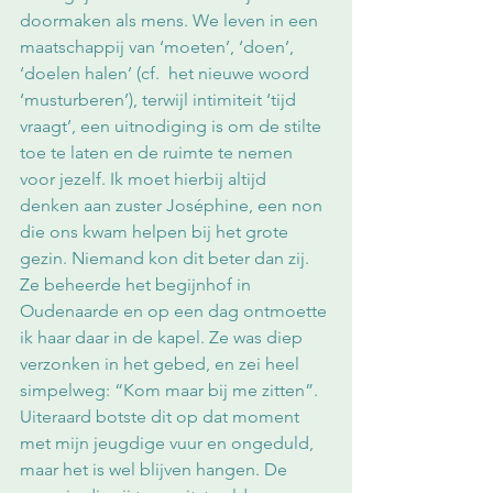
doormaken als mens. We leven in een 
maatschappij van ‘moeten’, ‘doen’, 
‘doelen halen’ (cf.  het nieuwe woord 
‘musturberen’), terwijl intimiteit ‘tijd 
vraagt’, een uitnodiging is om de stilte 
toe te laten en de ruimte te nemen 
voor jezelf. Ik moet hierbij altijd 
denken aan zuster Joséphine, een non 
die ons kwam helpen bij het grote 
gezin. Niemand kon dit beter dan zij. 
Ze beheerde het begijnhof in 
Oudenaarde en op een dag ontmoette 
ik haar daar in de kapel. Ze was diep 
verzonken in het gebed, en zei heel 
simpelweg: “Kom maar bij me zitten”. 
Uiteraard botste dit op dat moment 
met mijn jeugdige vuur en ongeduld, 
maar het is wel blijven hangen. De 