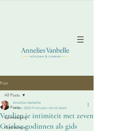
Post
All Posts
Annelies Vanbelle
All Posts
14 dec 2022
9 minuten om te lezen
Verdiep je intimiteit met zeven
Spiritualiteit
Griekse godinnen als gids
Psychologie