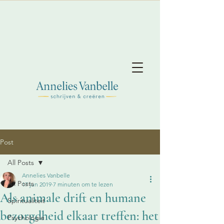
Post
All Posts
Annelies Vanbelle
All Posts
17 jun 2019
7 minuten om te lezen
Als animale drift en humane
Spiritualiteit
bezorgdheid elkaar treffen: het
Psychologie