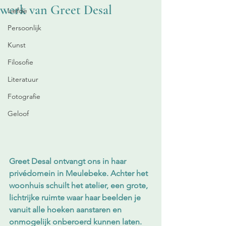
werk van Greet Desal
Liefde
Persoonlijk
Kunst
Filosofie
Literatuur
Fotografie
Geloof
Greet Desal ontvangt ons in haar 
privédomein in Meulebeke. Achter het 
woonhuis schuilt het atelier, een grote, 
lichtrijke ruimte waar haar beelden je 
vanuit alle hoeken aanstaren en 
onmogelijk onberoerd kunnen laten. 