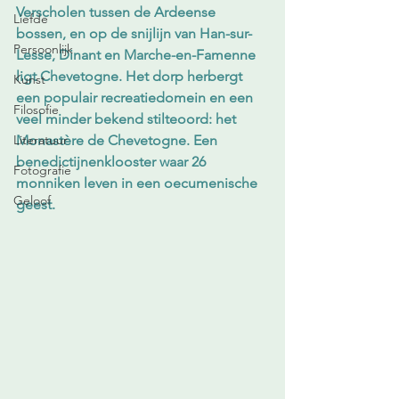
Verscholen tussen de Ardeense 
Liefde
bossen, en op de snijlijn van Han-sur-
Persoonlijk
Lesse, Dinant en Marche-en-Famenne 
ligt Chevetogne. Het dorp herbergt 
Kunst
een populair recreatiedomein en een 
Filosofie
veel minder bekend stilteoord: het 
Literatuur
Monastère de Chevetogne. Een 
benedictijnenklooster waar 26 
Fotografie
monniken leven in een oecumenische 
Geloof
geest. 