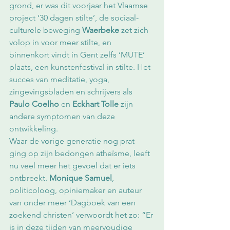
grond, er was dit voorjaar het Vlaamse 
project ‘30 dagen stilte’, de sociaal-
culturele beweging 
Waerbeke
 zet zich 
volop in voor meer stilte, en 
binnenkort vindt in Gent zelfs ‘MUTE’ 
plaats, een kunstenfestival in stilte. Het 
succes van meditatie, yoga, 
zingevingsbladen en schrijvers als 
Paulo Coelho
 en 
Eckhart Tolle
 zijn 
andere symptomen van deze 
ontwikkeling.
Waar de vorige generatie nog prat 
ging op zijn bedongen atheïsme, leeft 
nu veel meer het gevoel dat er iets 
ontbreekt. 
Monique Samuel
, 
politicoloog, opiniemaker en auteur 
van onder meer ‘Dagboek van een 
zoekend christen’ verwoordt het zo: “Er 
is in deze tijden van meervoudige 