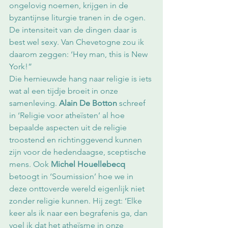
ongelovig noemen, krijgen in de 
byzantijnse liturgie tranen in de ogen. 
De intensiteit van de dingen daar is 
best wel sexy. Van Chevetogne zou ik 
daarom zeggen: ‘Hey man, this is New 
York!”
Die hernieuwde hang naar religie is iets 
wat al een tijdje broeit in onze 
samenleving. 
Alain De Botton
 schreef 
in ‘Religie voor atheïsten’ al hoe 
bepaalde aspecten uit de religie 
troostend en richtinggevend kunnen 
zijn voor de hedendaagse, sceptische 
mens. Ook 
Michel Houellebecq
betoogt in ‘Soumission’ hoe we in 
deze onttoverde wereld eigenlijk niet 
zonder religie kunnen. Hij zegt: ‘Elke 
keer als ik naar een begrafenis ga, dan 
voel ik dat het atheïsme in onze 