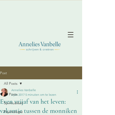
Post
All Posts
Annelies Vanbelle
All Posts
2 jan 2017
5 minuten om te lezen
Even vrijaf van het leven:
Spiritualiteit
vakantie tussen de monniken
Psychologie