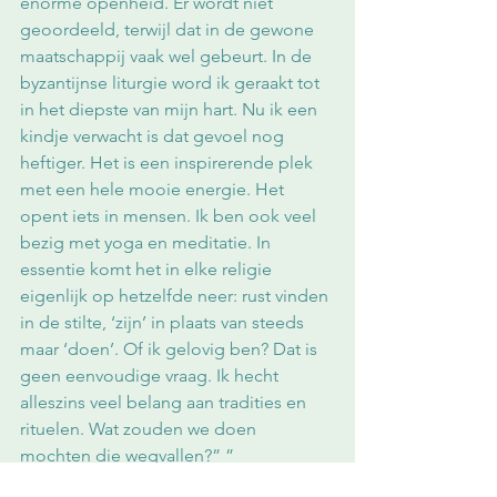
enorme openheid. Er wordt niet 
geoordeeld, terwijl dat in de gewone 
maatschappij vaak wel gebeurt. In de 
byzantijnse liturgie word ik geraakt tot 
in het diepste van mijn hart. Nu ik een 
kindje verwacht is dat gevoel nog 
heftiger. Het is een inspirerende plek 
met een hele mooie energie. Het 
opent iets in mensen. Ik ben ook veel 
bezig met yoga en meditatie. In 
essentie komt het in elke religie 
eigenlijk op hetzelfde neer: rust vinden 
in de stilte, ‘zijn’ in plaats van steeds 
maar ‘doen’. Of ik gelovig ben? Dat is 
geen eenvoudige vraag. Ik hecht 
alleszins veel belang aan tradities en 
rituelen. Wat zouden we doen 
mochten die wegvallen?” ”
We mogen allemaal wel fier zijn op 