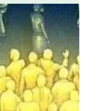
netjes hun usual viewpoints vertolkten. Links
en rechts doen wat ze in zulke gevallen bijna
altijd doen, alsof ze blind gedreven worden
door een programmatie waar ze zelf geen
weet van hebben. Maar hoe herken je
iemand die wél intellectueel soeverein is,
vroeg ik me af? Iemand die voor de waarheid
gaat, no matter what? Zo iemand kiest geen
kamp. S