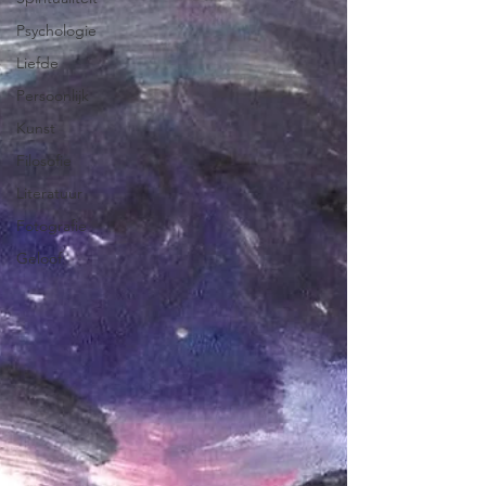
Psychologie
Liefde
Persoonlijk
Kunst
Filosofie
Literatuur
Fotografie
Geloof