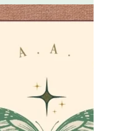
spirituele of politieke bewegingen werken
volgens hetzelfde oeroude principe: 1. ER IS
EEN GROOT GEVAAR De islamisering. De
migratiestromen. De controlestaat. De
digitalisering. De totalitaire maatschappij.
De hel. De duivel. Het vergaan van de
wereld. Er wordt altijd een dreiging
gecreëerd: een vijand die angst en urgentie
oproept. 2. IK, DE LEIDER // WIJ, DE
LEIDERS HEBBEN DÉ OPLOSSING De
trekker of de kleine groep ingewijden posi