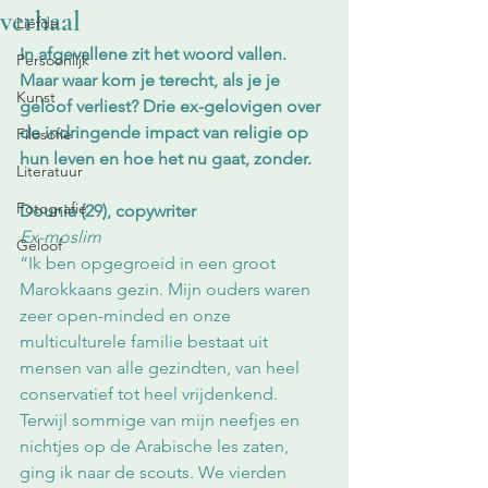
verhaal
Liefde
In afgevallene zit het woord vallen. 
Persoonlijk
Maar waar kom je terecht, als je je 
Kunst
geloof verliest? Drie ex-gelovigen over 
de indringende impact van religie op 
Filosofie
hun leven en hoe het nu gaat, zonder.
Literatuur
Fotografie
Dounia (29), copywriter
Ex-moslim
Geloof
“Ik ben opgegroeid in een groot 
Marokkaans gezin. Mijn ouders waren 
zeer open-minded en onze 
multiculturele familie bestaat uit 
mensen van alle gezindten, van heel 
conservatief tot heel vrijdenkend. 
Terwijl sommige van mijn neefjes en 
nichtjes op de Arabische les zaten, 
ging ik naar de scouts. We vierden 