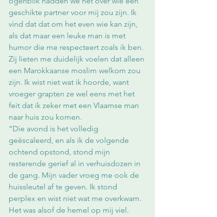
ogenblik hadden we het over wie een 
geschikte partner voor mij zou zijn. Ik 
vind dat dat om het even wie kan zijn, 
als dat maar een leuke man is met 
humor die me respecteert zoals ik ben. 
Zij lieten me duidelijk voelen dat alleen 
een Marokkaanse moslim welkom zou 
zijn. Ik wist niet wat ik hoorde, want 
vroeger grapten ze wel eens met het 
feit dat ik zeker met een Vlaamse man 
naar huis zou komen. 
“Die avond is het volledig 
geëscaleerd, en als ik de volgende 
ochtend opstond, stond mijn 
resterende gerief al in verhuisdozen in 
de gang. Mijn vader vroeg me ook de 
huissleutel af te geven. Ik stond 
perplex en wist niet wat me overkwam. 
Het was alsof de hemel op mij viel. 