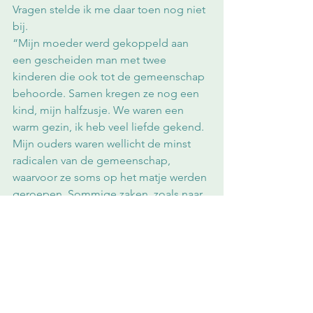
Vragen stelde ik me daar toen nog niet 
bij.
“Mijn moeder werd gekoppeld aan 
een gescheiden man met twee 
kinderen die ook tot de gemeenschap 
behoorde. Samen kregen ze nog een 
kind, mijn halfzusje. We waren een 
warm gezin, ik heb veel liefde gekend. 
Mijn ouders waren wellicht de minst 
radicalen van de gemeenschap, 
waarvoor ze soms op het matje werden 
geroepen. Sommige zaken, zoals naar 
muziek luisteren of boeken lezen, 
mocht ik bijvoorbeeld wel. Ik heb de 
hele bibliotheek verslonden, dat was 
voor mij een vlucht. 
“Toch heb ik in mijn jeugd veel gemist. 
Ik vraag me soms af hoe mijn leven zou 
gelopen zijn als we geen lid waren 