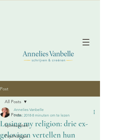
Post
All Posts
Annelies Vanbelle
All Posts
7 dec 2018
8 minuten om te lezen
Losing my religion: drie ex-
Spiritualiteit
gelovigen vertellen hun
Psychologie