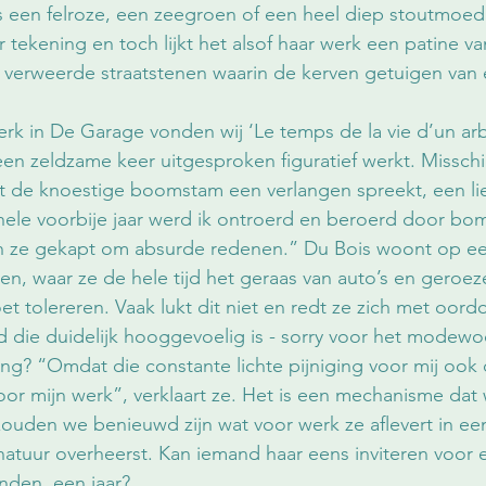
 een felroze, een zeegroen of een heel diep stoutmoedi
tekening en toch lijkt het alsof haar werk een patine va
 verweerde straatstenen waarin de kerven getuigen van 
rk in De Garage vonden wij ‘Le temps de la vie d’un arb
een zeldzame keer uitgesproken figuratief werkt. Missc
it de knoestige boomstam een verlangen spreekt, een li
t hele voorbije jaar werd ik ontroerd en beroerd door bo
n ze gekapt om absurde redenen.” Du Bois woont op ee
en, waar ze de hele tijd het geraas van auto’s en geroe
tolereren. Vaak lukt dit niet en redt ze zich met oord
die duidelijk hooggevoelig is - sorry voor het modewo
ding? “Omdat die constante lichte pijniging voor mij ook 
r mijn werk”, verklaart ze. Het is een mechanisme dat 
ouden we benieuwd zijn wat voor werk ze aflevert in een
natuur overheerst. Kan iemand haar eens inviteren voor e
den, een jaar? 