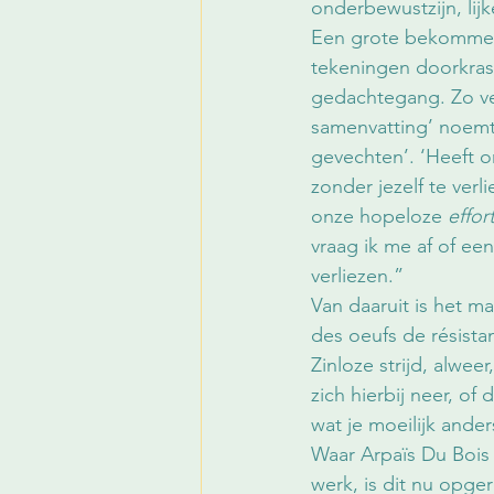
onderbewustzijn, lij
Een grote bekommern
tekeningen doorkrass
gedachtegang. Zo ver
samenvatting’ noemt 
gevechten’. ‘Heeft onz
zonder jezelf te verli
onze hopeloze 
effor
vraag ik me af of een
verliezen.”
Van daaruit is het ma
des oeufs de résistan
Zinloze strijd, alwe
zich hierbij neer, of 
wat je moeilijk ande
Waar Arpaïs Du Bois v
werk, is dit nu opger