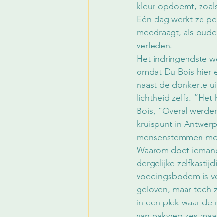
kleur opdoemt, zoals
Eén dag werkt ze per 
meedraagt, als oude
verleden. 
Het indringendste we
omdat Du Bois hier 
naast de donkerte u
lichtheid zelfs. “He
Bois, “Overal werde
kruispunt in Antwerp
mensenstemmen moet 
Waarom doet iemand 
dergelijke zelfkastij
voedingsbodem is voo
geloven, maar toch z
in een plek waar de 
van pakweg zes maan