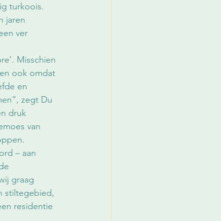
g turkoois. 
n jaren 
een ver 
re’. Misschien 
hien ook omdat 
efde en 
men”, zegt Du 
n druk 
zemoes van 
oppen. 
ord – aan 
de 
wij graag 
 stiltegebied, 
en residentie 