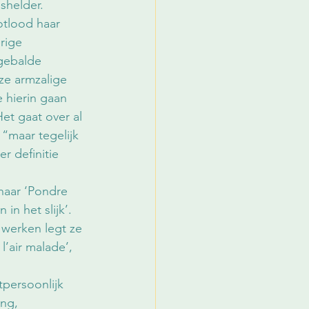
shelder.
tlood haar 
rige 
gebalde 
ze armzalige 
e hierin gaan 
Het gaat over al 
“maar tegelijk 
r definitie 
 naar ‘Pondre 
in het slijk’. 
 werken legt ze 
l’air malade’, 
tpersoonlijk 
ng, 