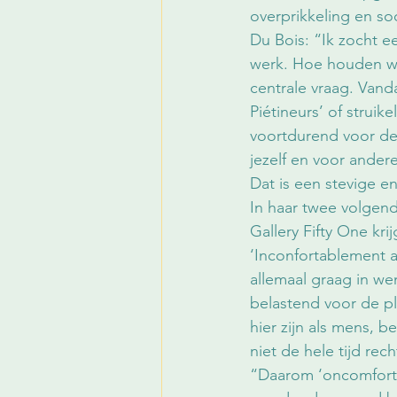
overprikkeling en so
Du Bois: “Ik zocht e
werk. Hoe houden we 
centrale vraag. Vand
Piétineurs’ of struik
voortdurend voor de v
jezelf en voor andere
Dat is een stevige 
In haar twee volgend
Gallery Fifty One kr
‘Inconfortablement 
allemaal graag in we
belastend voor de pl
hier zijn als mens, b
niet de hele tijd rec
“Daarom ‘oncomfortab