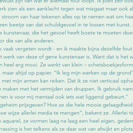
st zijn van wat er allemaal fout loopt. Ik pleit zelf ook
werk zien als een aanklacht tegen wat misgaat maar ook a
e stroom van haar tekenen alles op te nemen wat om haa
een beetje van dat schuldgevoel in te lossen met kunst. 
e kunstenaar, die het gevoel heeft boete te moeten doen
r die van alle anderen.
k vaak vergeten wordt - en ik maakte bijna dezelfde fout
werk van deze of gene kunstenaar is. Want dat is het w
heel erg mooi. Ze werkt van klein – schetsboekjesforma
, maar altijd op papier. “Ik leg mijn werken op de grond”
ik met mijn armen kan reiken. Dat ik ze niet verticaal oph
e maken met het vermijden van druppen. Ik gebruik name
nen is voor mij mentaal ook iets wat liggend gebeurt.”
geheim prijsgeven? Hoe ze die hele mooie gelaagdheid v
 wijze allerlei media te mengen”, bekent ze. Allerlei ti
en aquarel, ze vormen laag na laag een heel eigen, gede
rassing is het telkens als ze daar wat van afwijkt en plots