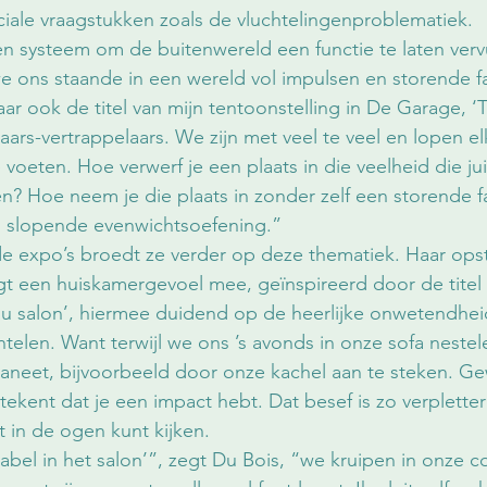
ciale vraagstukken zoals de vluchtelingenproblematiek. 
en systeem om de buitenwereld een functie te laten vervu
ons staande in een wereld vol impulsen en storende fac
aar ook de titel van mijn tentoonstelling in De Garage, ‘
elaars-vertrappelaars. We zijn met veel te veel en lopen el
oeten. Hoe verwerf je een plaats in die veelheid die jui
n? Hoe neem je die plaats in zonder zelf een storende fac
en slopende evenwichtsoefening.”
e expo’s broedt ze verder op deze thematiek. Haar opste
ijgt een huiskamergevoel mee, geïnspireerd door de titel 
au salon’, hiermee duidend op de heerlijke onwetendhei
ntelen. Want terwijl we ons ’s avonds in onze sofa nestel
aneet, bijvoorbeeld door onze kachel aan te steken. Ge
etekent dat je een impact hebt. Dat besef is zo verpletter
ht in de ogen kunt kijken. 
el in het salon’”, zegt Du Bois, “we kruipen in onze co