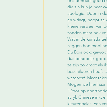
ons donders goed bewu
die zin kun je haar 
apologie. Door in d
en wringt, hoopt ze 
kleine verweer van d
zonden maar ook voo
Wat in de kunstkritie
zeggen hoe mooi het 
Du Bois ook: gewoon 
dus behoorlijk groot
ze zijn zo groot als 
beschilderen heeft t
waterverf. Maar teke
Mogen we hier haar 
“Door op onorthodoxe
acryl, Chinese inkt 
kleurenpalet. Een ver