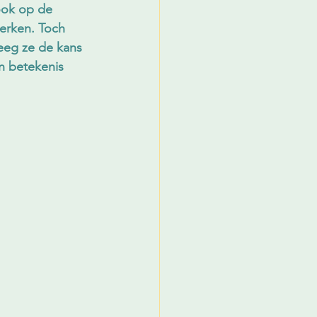
ook op de 
werken. Toch 
eeg ze de kans 
n betekenis 