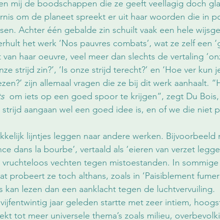
ken mij de boodschappen die ze geeft veellagig doch gla
is om de planeet spreekt er uit haar woorden die in po
en. Achter één gebalde zin schuilt vaak een hele wijsge
hult het werk ‘Nos pauvres combats’, wat ze zelf een ‘
van haar oeuvre, veel meer dan slechts de vertaling ‘on
e strijd zin?’, ‘Is onze strijd terecht?’ en ‘Hoe ver kun j
ezen?’ zijn allemaal vragen die ze bij dit werk aanhaalt. “
ts
  om iets op een goed spoor te krijgen”, zegt Du Bois, 
 strijd aangaan wel een goed idee is, en of we die niet pe
kkelijk lijntjes leggen naar andere werken. Bijvoorbeeld
ce dans la bourbe’, vertaald als ‘eieren van verzet leggen 
er, vruchteloos vechten tegen mistoestanden. In sommige
dat probeert ze toch althans, zoals in ‘Paisiblement fumer 
rs kan lezen dan een aanklacht tegen de luchtvervuiling.
ijfentwintig jaar geleden startte met zeer intiem, hoogs
ekt tot meer universele thema’s zoals milieu, overbevolki