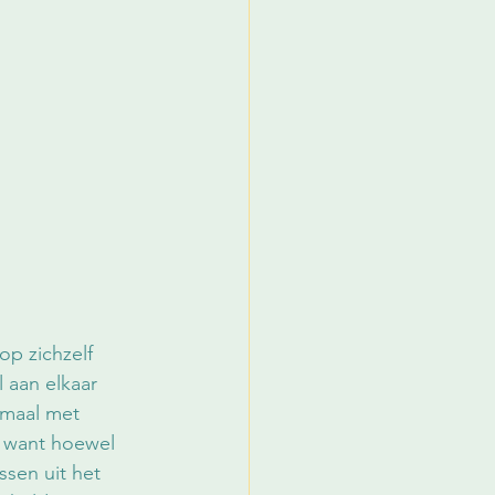
op zichzelf 
l aan elkaar 
emaal met 
, want hoewel 
sen uit het 