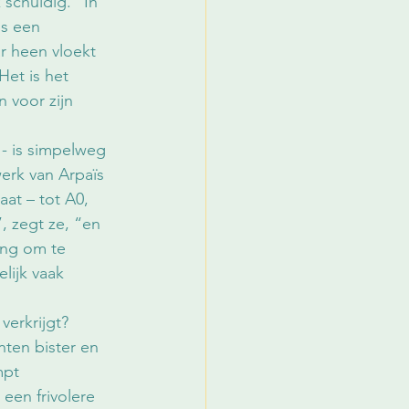
 schuldig.” In 
ls een 
r heen vloekt 
Het is het 
 voor zijn 
 - is simpelweg 
erk van Arpaïs 
at – tot A0, 
, zegt ze, “en 
ang om te 
lijk vaak 
erkrijgt? 
nten bister en 
mpt 
 een frivolere 