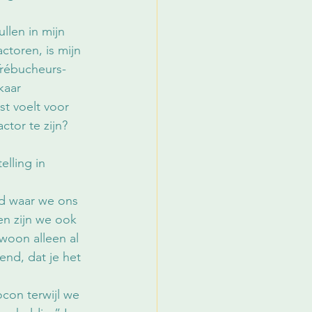
llen in mijn 
toren, is mijn 
Trébucheurs-
kaar 
st voelt voor 
tor te zijn? 
lling in 
d waar we ons 
en zijn we ook 
woon alleen al 
end, dat je het 
con terwijl we 