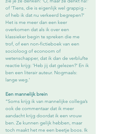
zie je ze denken: ‘O, maar ze denkt na!’ 
of 'Tiens, die is eigenlijk wel grappig - 
of heb ik dat nu verkeerd begrepen?' 
Het is me meer dan een keer 
overkomen dat als ik over een 
klassieker begin te spreken die me 
trof, of een non-fictieboek van een 
socioloog of econoom of 
wetenschapper, dat ik dan de verblufte 
reactie krijg: 'Heb jij dat gelezen?' En ik 
ben een literair auteur. Nogmaals: 
lange weg.'
Een mannelijk brein
“Soms krijg ik van mannelijke collega’s 
ook de commentaar dat ik meer 
aandacht krijg doordat ik een vrouw 
ben. Ze kunnen gelijk hebben, maar 
toch maakt het me een beetje boos. Ik 