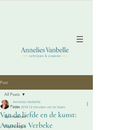
Post
All Posts
Annelies Vanbelle
All Posts
2 jan 2018
12 minuten om te lezen
Van de liefde en de kunst:
Spiritualiteit
Annelies Verbeke
Psychologie