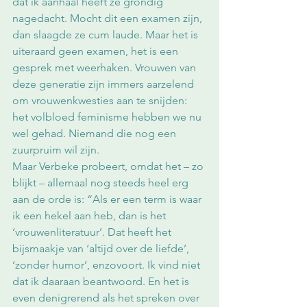
dat ik aanhaal heeft ze grondig 
nagedacht. Mocht dit een examen zijn, 
dan slaagde ze cum laude. Maar het is 
uiteraard geen examen, het is een 
gesprek met weerhaken. Vrouwen van 
deze generatie zijn immers aarzelend 
om vrouwenkwesties aan te snijden: 
het volbloed feminisme hebben we nu 
wel gehad. Niemand die nog een 
zuurpruim wil zijn.
Maar Verbeke probeert, omdat het – zo 
blijkt – allemaal nog steeds heel erg 
aan de orde is: “Als er een term is waar 
ik een hekel aan heb, dan is het 
‘vrouwenliteratuur’. Dat heeft het 
bijsmaakje van ‘altijd over de liefde’, 
‘zonder humor’, enzovoort. Ik vind niet 
dat ik daaraan beantwoord. En het is 
even denigrerend als het spreken over 