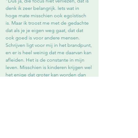
“Dus ja, die focus niet verliezen, dat is 
denk ik zeer belangrijk. Iets wat in 
hoge mate misschien ook egoïstisch 
is. Maar ik troost me met de gedachte 
dat als je je eigen weg gaat, dat dat 
ook goed is voor andere mensen. 
Schrijven ligt voor mij in het brandpunt, 
en er is heel weinig dat me daarvan kan 
afleiden. Het is de constante in mijn 
leven. Misschien is kinderen krijgen wel 
het enige dat groter kan worden dan 
het schrijven, omdat het ook een stuk 
van jezelf is, en niet enkel mentaal, ook 
lijflijk.”
Houden van het verschil
De mannen. Nu ze er zelf over begint 
heb ik minder gêne om ernaar te 
vragen. Welke rol speelt de man in 