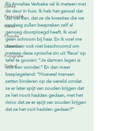
Bij Annelies Verbeke val ik meteen met 
Liefde
de deur in huis. Ik heb het gevoel dat 
Persoonlijk
dat wel kan, dat ze de kwesties die we 
vandaag zullen bespreken zelf al 
Kunst
genoeg doorploegd heeft. Ik voel 
Filosofie
geen schroom bij haar. En ik voel me 
Literatuur
daardoor ook niet beschroomd om 
meteen deze cynische zin uit ‘Reus’ op 
Fotografie
tafel te gooien: “Je darmen legen is 
Geloof
ook een wonder.” En dan meer 
bespiegelend: “Hoeveel mensen 
zetten kinderen op de wereld omdat 
ze er later spijt van zouden krijgen dat 
ze het nooit hadden gedaan, met het 
risico dat ze er spijt van zouden krijgen 
dat ze het ooit hadden gedaan?”