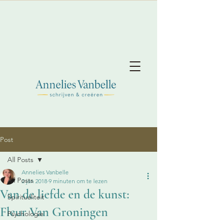
Post
All Posts
Annelies Vanbelle
All Posts
2 jan 2018
9 minuten om te lezen
Van de liefde en de kunst:
Spiritualiteit
Fleur Van Groningen
Psychologie