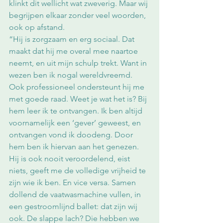
klinkt dit wellicht wat zweverig. Maar wij 
begrijpen elkaar zonder veel woorden, 
ook op afstand. 
“Hij is zorgzaam en erg sociaal. Dat 
maakt dat hij me overal mee naartoe 
neemt, en uit mijn schulp trekt. Want in 
wezen ben ik nogal wereldvreemd. 
Ook professioneel ondersteunt hij me 
met goede raad. Weet je wat het is? Bij 
hem leer ik te ontvangen. Ik ben altijd 
voornamelijk een ‘gever’ geweest, en 
ontvangen vond ik doodeng. Door 
hem ben ik hiervan aan het genezen. 
Hij is ook nooit veroordelend, eist 
niets, geeft me de volledige vrijheid te 
zijn wie ik ben. En vice versa. Samen 
dollend de vaatwasmachine vullen, in 
een gestroomlijnd ballet: dat zijn wij 
ook. De slappe lach? Die hebben we 