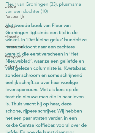
Fleur van Groningen (33), plusmama 
Liefde
van een dochter (10)
Persoonlijk
Het tweede boek van Fleur van 
Kunst
Groningen ligt sinds een tijd in de 
Filosofie
winkel. In ‘Dat kleine geluk’ bundelt ze 
Literatuur
haar zoektocht naar een zachtere 
wereld, die eerst verscheen in ‘Het 
Fotografie
Nieuwsblad’, waar ze een geliefde en 
Geloof
veel gelezen columniste is. Kwetsbaar, 
zonder schroom en soms schrijnend 
eerlijk schrijft ze over haar woelige 
levensparcours. Met als kers op de 
taart de nieuwe man die in haar leven 
is. Thuis wacht hij op haar, deze 
schone, rijpere schrijver. Wij hebben 
het een paar straten verder, in een 
kekke Gentse koffiebar, vooral over de 
liefde. En hoe de kunst daarvoor 