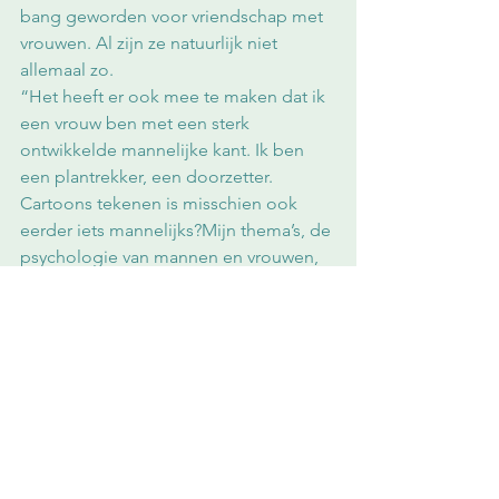
bang geworden voor vriendschap met 
vrouwen. Al zijn ze natuurlijk niet 
allemaal zo.
“Het heeft er ook mee te maken dat ik 
een vrouw ben met een sterk 
ontwikkelde mannelijke kant. Ik ben 
een plantrekker, een doorzetter. 
Cartoons tekenen is misschien ook 
eerder iets mannelijks?Mijn thema’s, de 
psychologie van mannen en vrouwen, 
relatiekwesties, die zijn volgens mij dan 
wel weer vrouwelijk. Maar ik ben geen 
meisje-meisje. Ik maak mezelf graag 
mooi, en geniet van mijn 
vrouwelijkheid, maar praten over 
kapsels of nagellak? Doe me dat niet 
aan.”
Leven voor de schoonheid