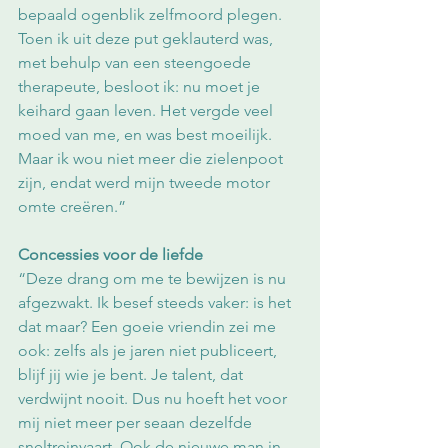
bepaald ogenblik zelfmoord plegen. 
Toen ik uit deze put geklauterd was, 
met behulp van een steengoede 
therapeute, besloot ik: nu moet je 
keihard gaan leven. Het vergde veel 
moed van me, en was best moeilijk. 
Maar ik wou niet meer die zielenpoot 
zijn, endat werd mijn tweede motor 
omte creëren.”
Concessies voor de liefde
“Deze drang om me te bewijzen is nu 
afgezwakt. Ik besef steeds vaker: is het 
dat maar? Een goeie vriendin zei me 
ook: zelfs als je jaren niet publiceert, 
blijf jij wie je bent. Je talent, dat 
verdwijnt nooit. Dus nu hoeft het voor 
mij niet meer per seaan dezelfde 
sneltreinvaart. Ook de nieuwe man in 