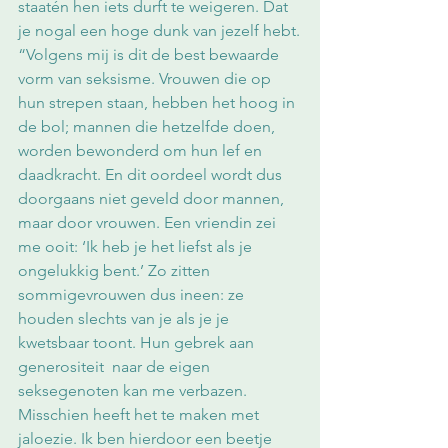
staatén hen iets durft te weigeren. Dat 
je nogal een hoge dunk van jezelf hebt.
“Volgens mij is dit de best bewaarde 
vorm van seksisme. Vrouwen die op 
hun strepen staan, hebben het hoog in 
de bol; mannen die hetzelfde doen, 
worden bewonderd om hun lef en 
daadkracht. En dit oordeel wordt dus 
doorgaans niet geveld door mannen, 
maar door vrouwen. Een vriendin zei 
me ooit: ‘Ik heb je het liefst als je 
ongelukkig bent.’ Zo zitten 
sommigevrouwen dus ineen: ze 
houden slechts van je als je je 
kwetsbaar toont. Hun gebrek aan 
generositeit  naar de eigen 
seksegenoten kan me verbazen. 
Misschien heeft het te maken met 
jaloezie. Ik ben hierdoor een beetje 