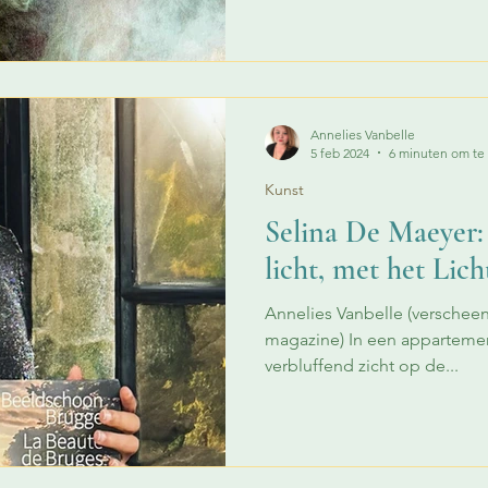
Annelies Vanbelle
5 feb 2024
6 minuten om te
Kunst
Selina De Maeyer:
licht, met het Lich
Annelies Vanbelle (verschee
magazine) In een appartemen
verbluffend zicht op de...