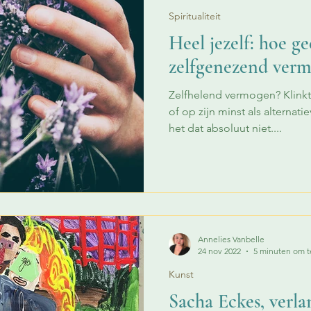
Spiritualiteit
Heel jezelf: hoe gee
zelfgenezend verm
Zelfhelend vermogen? Klinkt
of op zijn minst als alterna
het dat absoluut niet....
Annelies Vanbelle
24 nov 2022
5 minuten om t
Kunst
Sacha Eckes, verla