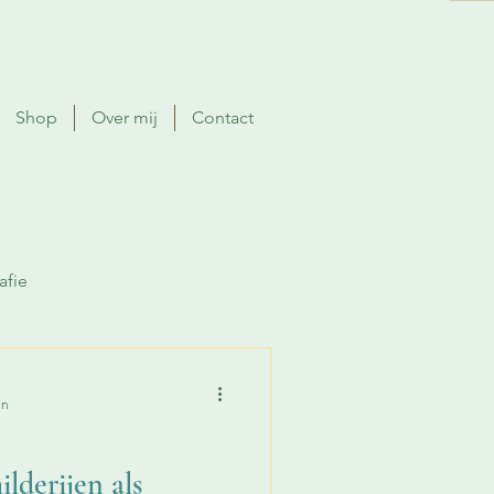
Shop
Over mij
Contact
afie
en
ilderijen als