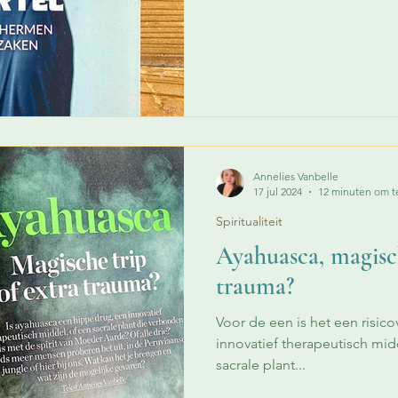
Annelies Vanbelle
17 jul 2024
12 minuten om t
Spiritualiteit
Ayahuasca, magisch
trauma?
Voor de een is het een risic
innovatief therapeutisch mi
sacrale plant...