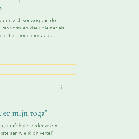
p
vormt zich ver weg van de
van vorm en kleur die net als
n instant herinneringen,
pt. Nostalgie met een zoete
en hiervoor vinden is niet
die taal te boven gaat. Ook
pijkritiek houdt Poelman zich
t de
n oog vo
en
nder mijn toga"
k, strafpleiter zedenzaken,
ste aan wie ik dit vertel'