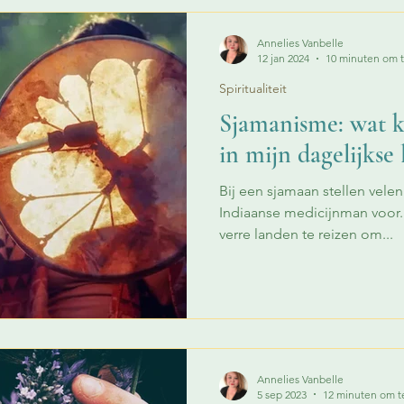
Annelies Vanbelle
12 jan 2024
10 minuten om t
Spiritualiteit
Sjamanisme: wat k
in mijn dagelijkse 
Bij een sjamaan stellen vele
Indiaanse medicijnman voor. 
verre landen te reizen om...
Annelies Vanbelle
5 sep 2023
12 minuten om t