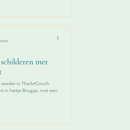
 lezen
 schilderen met
t
n eerder in TheArtCouch
t in hartje Brugge, met een