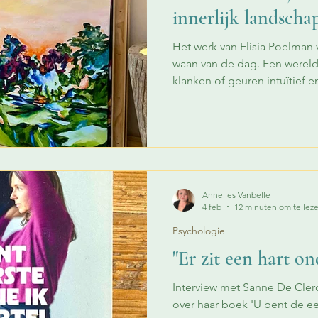
innerlijk landscha
Het werk van Elisia Poelman 
waan van de dag. Een wereld 
klanken of geuren intuïtief e
sensaties, stemmingen oproe
of meer bittere toets. Woord
evident, het is een ervaring 
van nadrukkelijke maatschap
op het eerste gezicht ver weg. Maar misschien zi
bewuste noot net hierin: ee
Annelies Vanbelle
4 feb
12 minuten om te lez
Psychologie
"Er zit een hart o
Interview met Sanne De Clerc
over haar boek 'U bent de eer