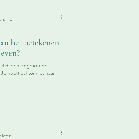
e lezen
an het betekenen
leven?
n zich een opgetooide
Je hoeft echter niet naar
e lezen