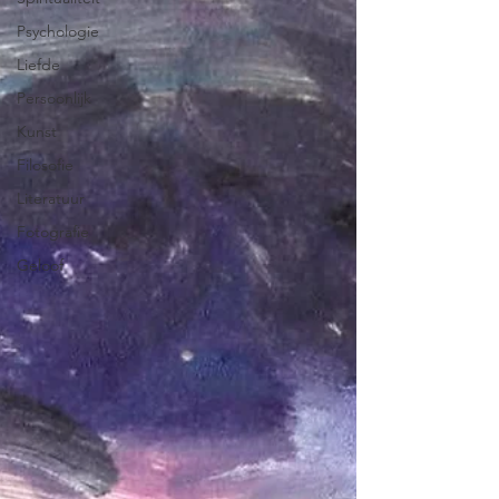
Psychologie
Liefde
Persoonlijk
Kunst
Filosofie
Literatuur
Fotografie
Geloof