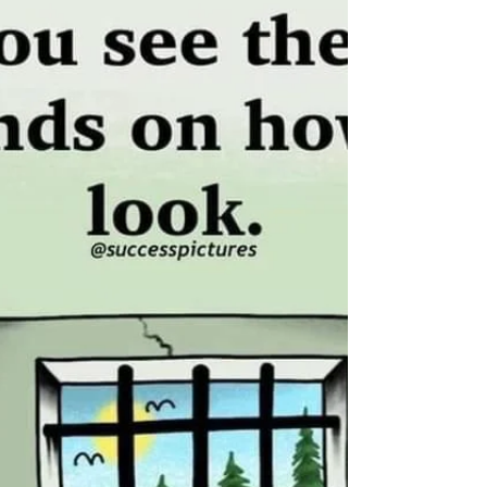
De voorbije twee jaar mocht ik wat dieper
duiken in de mechanismen van geloof. Nu
heb ik daar op vele mooie, openende,
bevrijdende en verrijkende manieren mee
kennisgemaakt — onder meer door eigen
lectuur, onderzoek en een opleiding
Christelijke Spiritualiteit — maar het duurde
niet lang voor de duistere zijde van religie
zich kenbaar maakte.