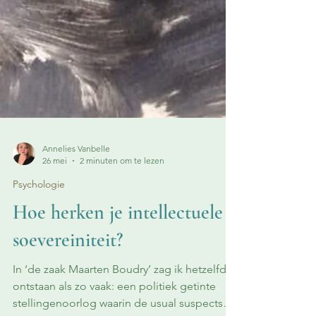
Annelies Vanbelle
26 mei
2 minuten om te lezen
Psychologie
Hoe herken je intellectuele
soevereiniteit?
In ‘de zaak Maarten Boudry’ zag ik hetzelfde