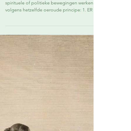
De zoete verleiding van het
uitverkoren zijn
Vele sektes, cults, succesvolle religieuze,
spirituele of politieke bewegingen werken
volgens hetzelfde oeroude principe: 1. ER IS
EEN GROOT GEVAAR De islamisering. De
migratiestromen. De controlestaat. De
digitalisering. De totalitaire maatschappij.
De hel. De duivel. Het vergaan van de
wereld. Er wordt altijd een dreiging
gecreëerd: een vijand die angst en urgentie
oproept. 2. IK, DE LEIDER // WIJ, DE
LEIDERS HEBBEN DÉ OPLOSSING De
trekker of de kleine groep ingewijden posi