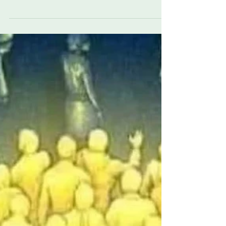
ontstaan als zo vaak: een politiek getinte
stellingenoorlog waarin de usual suspects
netjes hun usual viewpoints vertolkten. Links
en rechts doen wat ze in zulke gevallen bijna
altijd doen, alsof ze blind gedreven worden
door een programmatie waar ze zelf geen
weet van hebben. Maar hoe herken je
iemand die wél intellectueel soeverein is,
vroeg ik me af? Iemand die voor de waarheid
gaat, no matter what? Zo iemand kiest geen
kamp. S